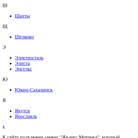
Ш
Шахты
Щ
Щёлково
Э
Электросталь
Элиста
Энгельс
Ю
Южно-Сахалинск
Я
Якутск
Ярославль
x
К сайту подключен сервис "Яндекс.Метрика", который