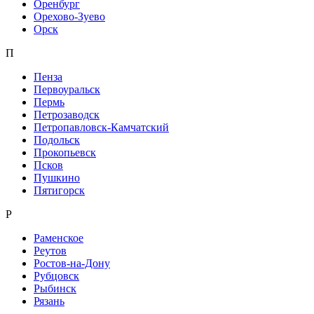
Оренбург
Орехово-Зуево
Орск
П
Пенза
Первоуральск
Пермь
Петрозаводск
Петропавловск-Камчатский
Подольск
Прокопьевск
Псков
Пушкино
Пятигорск
Р
Раменское
Реутов
Ростов-на-Дону
Рубцовск
Рыбинск
Рязань