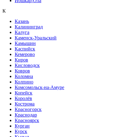
Йошкар-Ола
К
Казань
Калининград
Калуга
Каменск-Уральский
Камышин
Каспийск
Кемерово
Киров
Кисловодск
Ковров
Коломна
Колпино
Комсомольск-на-Амуре
Копейск
Королёв
Кострома
Красногорск
Краснодар
Красноярск
Курган
Курск
Кызыл