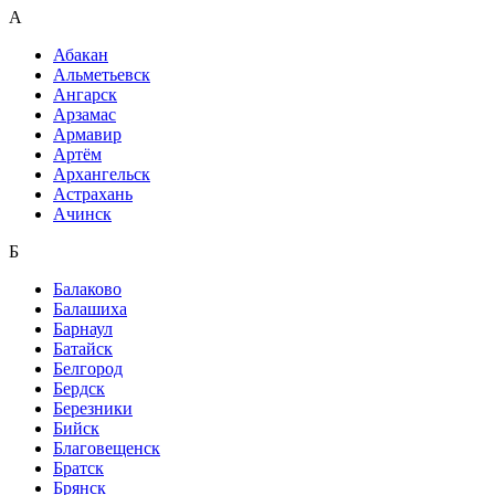
А
Абакан
Альметьевск
Ангарск
Арзамас
Армавир
Артём
Архангельск
Астрахань
Ачинск
Б
Балаково
Балашиха
Барнаул
Батайск
Белгород
Бердск
Березники
Бийск
Благовещенск
Братск
Брянск