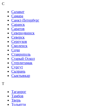
С
Салават
Самара
Санкт-Петербург
Саранск
Саратов
Северодвинск
Северск
Серпухов
Смоленск
Сочи
Ставрополь
Старый Оскол
Стерлитамак
Сургут
Сызрань
Сыктывкар
Т
Таганрог
Тамбов
Тверь
Тольятти