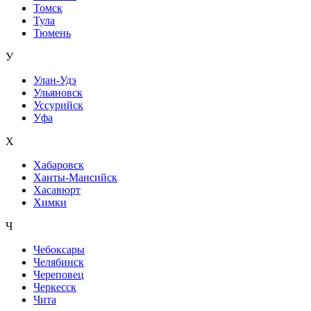
Томск
Тула
Тюмень
У
Улан-Удэ
Ульяновск
Уссурийск
Уфа
Х
Хабаровск
Ханты-Мансийск
Хасавюрт
Химки
Ч
Чебоксары
Челябинск
Череповец
Черкесск
Чита