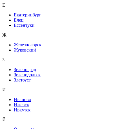
Е
Екатеринбург
Елец
Ессентуки
Ж
Железногорск
Жуковский
З
Зеленоград
Зеленодольск
Златоуст
И
Иваново
Ижевск
Иркутск
Й