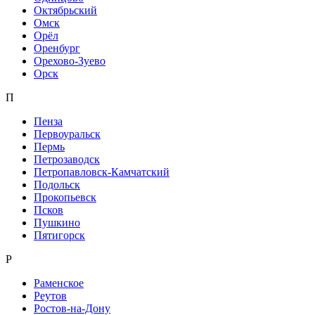
Октябрьский
Омск
Орёл
Оренбург
Орехово-Зуево
Орск
П
Пенза
Первоуральск
Пермь
Петрозаводск
Петропавловск-Камчатский
Подольск
Прокопьевск
Псков
Пушкино
Пятигорск
Р
Раменское
Реутов
Ростов-на-Дону