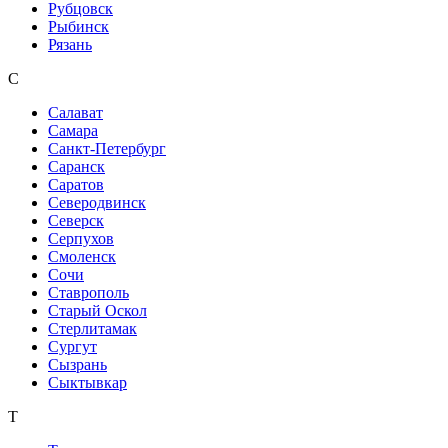
Рубцовск
Рыбинск
Рязань
С
Салават
Самара
Санкт-Петербург
Саранск
Саратов
Северодвинск
Северск
Серпухов
Смоленск
Сочи
Ставрополь
Старый Оскол
Стерлитамак
Сургут
Сызрань
Сыктывкар
Т