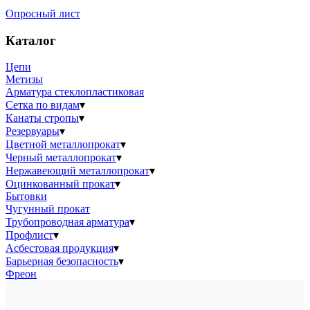
Опросный лист
Каталог
Цепи
Метизы
Арматура стеклопластиковая
Сетка по видам
▾
Канаты стропы
▾
Резервуары
▾
Цветной металлопрокат
▾
Черный металлопрокат
▾
Нержавеющий металлопрокат
▾
Оцинкованный прокат
▾
Бытовки
Чугунный прокат
Трубопроводная арматура
▾
Профлист
▾
Асбестовая продукция
▾
Барьерная безопасность
▾
Фреон