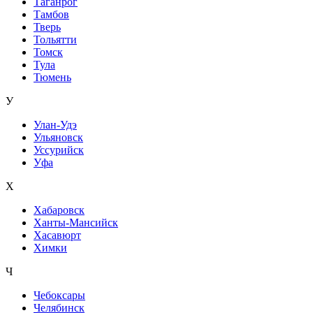
Таганрог
Тамбов
Тверь
Тольятти
Томск
Тула
Тюмень
У
Улан-Удэ
Ульяновск
Уссурийск
Уфа
Х
Хабаровск
Ханты-Мансийск
Хасавюрт
Химки
Ч
Чебоксары
Челябинск