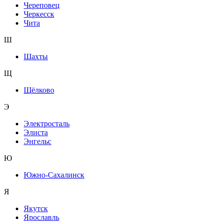
Череповец
Черкесск
Чита
Ш
Шахты
Щ
Щёлково
Э
Электросталь
Элиста
Энгельс
Ю
Южно-Сахалинск
Я
Якутск
Ярославль