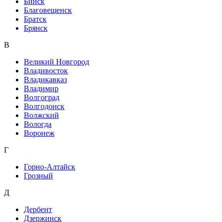
Бийск
Благовещенск
Братск
Брянск
В
Великий Новгород
Владивосток
Владикавказ
Владимир
Волгоград
Волгодонск
Волжский
Вологда
Воронеж
Г
Горно-Алтайск
Грозный
Д
Дербент
Дзержинск