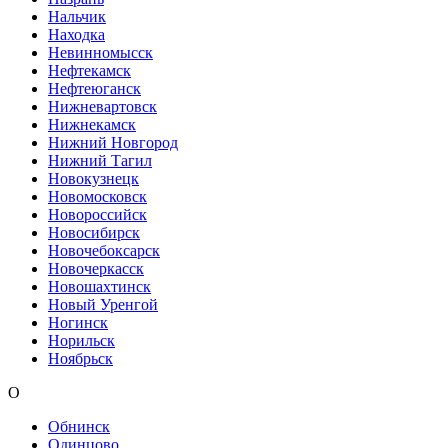
Нальчик
Находка
Невинномысск
Нефтекамск
Нефтеюганск
Нижневартовск
Нижнекамск
Нижний Новгород
Нижний Тагил
Новокузнецк
Новомосковск
Новороссийск
Новосибирск
Новочебоксарск
Новочеркасск
Новошахтинск
Новый Уренгой
Ногинск
Норильск
Ноябрьск
О
Обнинск
Одинцово