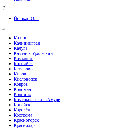
Й
Йошкар-Ола
К
Казань
Калининград
Калуга
Каменск-Уральский
Камышин
Каспийск
Кемерово
Киров
Кисловодск
Ковров
Коломна
Колпино
Комсомольск-на-Амуре
Копейск
Королёв
Кострома
Красногорск
Краснодар