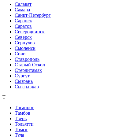
Салават
Самара
Санкт-Петербург
Саранск
Саратов
Северодвинск
Северск
Серпухов
Смоленск
Сочи
Ставрополь
Старый Оскол
Стерлитамак
Сургут
Сызрань
Сыктывкар
Т
Таганрог
Тамбов
Тверь
Тольятти
Томск
Тула