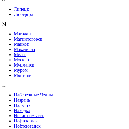
Липецк
Люберцы
М
Магадан
Магнитогорск
Майкоп
Махачкала
Миасс
Москва
Мурманск
Муром
Мытищи
Н
Набережные Челны
Назрань
Нальчик
Находка
Невинномысск
Нефтекамск
Нефтеюганск