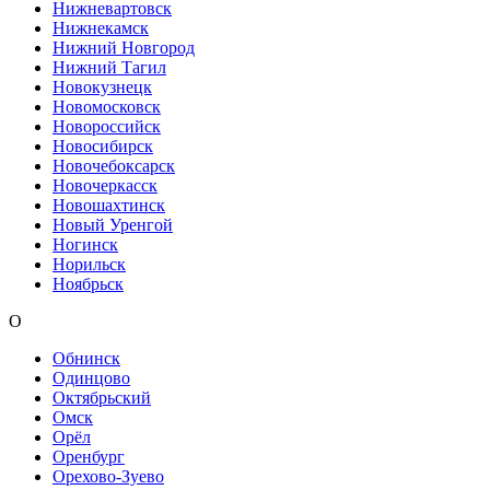
Нижневартовск
Нижнекамск
Нижний Новгород
Нижний Тагил
Новокузнецк
Новомосковск
Новороссийск
Новосибирск
Новочебоксарск
Новочеркасск
Новошахтинск
Новый Уренгой
Ногинск
Норильск
Ноябрьск
О
Обнинск
Одинцово
Октябрьский
Омск
Орёл
Оренбург
Орехово-Зуево