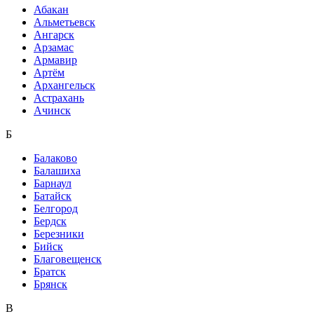
Абакан
Альметьевск
Ангарск
Арзамас
Армавир
Артём
Архангельск
Астрахань
Ачинск
Б
Балаково
Балашиха
Барнаул
Батайск
Белгород
Бердск
Березники
Бийск
Благовещенск
Братск
Брянск
В