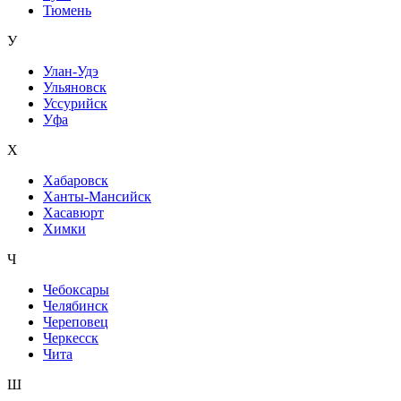
Тюмень
У
Улан-Удэ
Ульяновск
Уссурийск
Уфа
Х
Хабаровск
Ханты-Мансийск
Хасавюрт
Химки
Ч
Чебоксары
Челябинск
Череповец
Черкесск
Чита
Ш