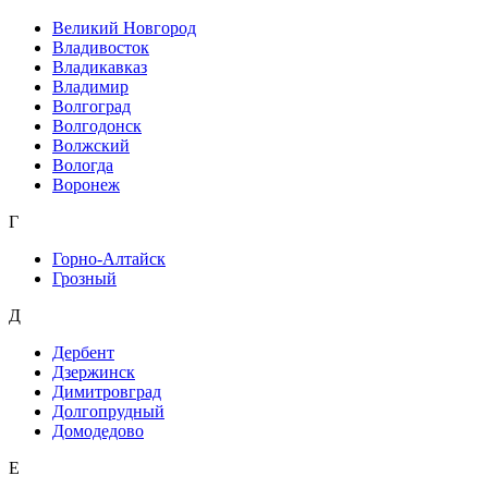
Великий Новгород
Владивосток
Владикавказ
Владимир
Волгоград
Волгодонск
Волжский
Вологда
Воронеж
Г
Горно-Алтайск
Грозный
Д
Дербент
Дзержинск
Димитровград
Долгопрудный
Домодедово
Е