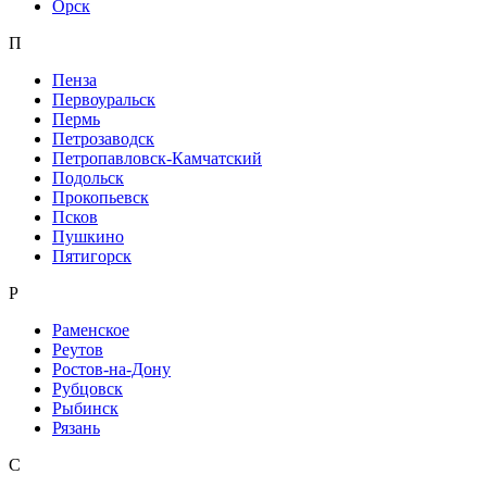
Орск
П
Пенза
Первоуральск
Пермь
Петрозаводск
Петропавловск-Камчатский
Подольск
Прокопьевск
Псков
Пушкино
Пятигорск
Р
Раменское
Реутов
Ростов-на-Дону
Рубцовск
Рыбинск
Рязань
С