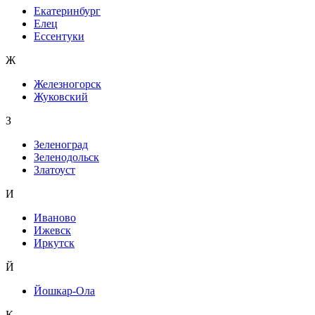
Екатеринбург
Елец
Ессентуки
Ж
Железногорск
Жуковский
З
Зеленоград
Зеленодольск
Златоуст
И
Иваново
Ижевск
Иркутск
Й
Йошкар-Ола
К