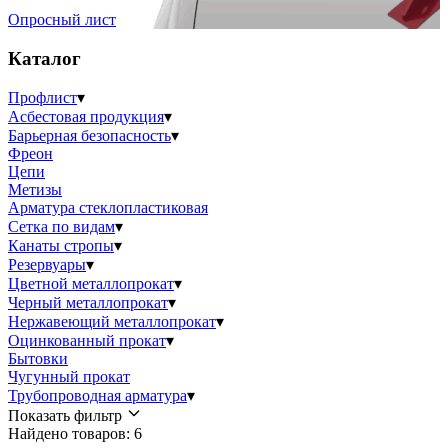
Опросный лист
Каталог
Профлист
▾
Асбестовая продукция
▾
Барьерная безопасность
▾
Фреон
Цепи
Метизы
Арматура стеклопластиковая
Сетка по видам
▾
Канаты стропы
▾
Резервуары
▾
Цветной металлопрокат
▾
Черный металлопрокат
▾
Нержавеющий металлопрокат
▾
Оцинкованный прокат
▾
Бытовки
Чугунный прокат
Трубопроводная арматура
▾
Показать фильтр
Найдено товаров: 6