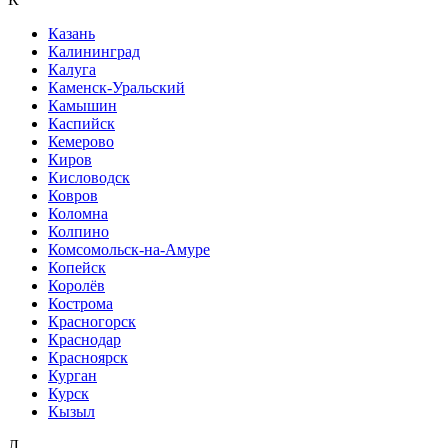
Казань
Калининград
Калуга
Каменск-Уральский
Камышин
Каспийск
Кемерово
Киров
Кисловодск
Ковров
Коломна
Колпино
Комсомольск-на-Амуре
Копейск
Королёв
Кострома
Красногорск
Краснодар
Красноярск
Курган
Курск
Кызыл
Л