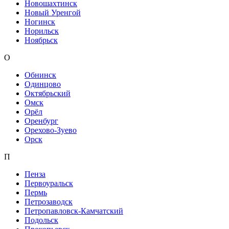
Новошахтинск
Новый Уренгой
Ногинск
Норильск
Ноябрьск
О
Обнинск
Одинцово
Октябрьский
Омск
Орёл
Оренбург
Орехово-Зуево
Орск
П
Пенза
Первоуральск
Пермь
Петрозаводск
Петропавловск-Камчатский
Подольск