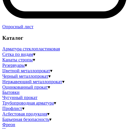
Опросный лист
Каталог
Арматура стеклопластиковая
Сетка по видам
▾
Канаты стропы
▾
Резервуары
▾
Цветной металлопрокат
▾
Черный металлопрокат
▾
Нержавеющий металлопрокат
▾
Оцинкованный прокат
▾
Бытовки
Чугунный прокат
Трубопроводная арматура
▾
Профлист
▾
Асбестовая продукция
▾
Барьерная безопасность
▾
Фреон