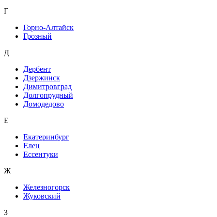
Г
Горно-Алтайск
Грозный
Д
Дербент
Дзержинск
Димитровград
Долгопрудный
Домодедово
Е
Екатеринбург
Елец
Ессентуки
Ж
Железногорск
Жуковский
З