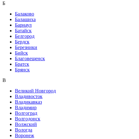
Б
Балаково
Балашиха
Барнаул
Батайск
Белгород
Бердск
Березники
Бийск
Благовещенск
Братск
Брянск
В
Великий Новгород
Владивосток
Владикавказ
Владимир
Волгоград
Волгодонск
Волжский
Вологда
Воронеж