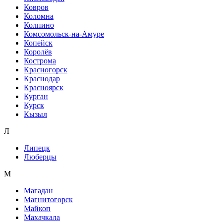
Ковров
Коломна
Колпино
Комсомольск-на-Амуре
Копейск
Королёв
Кострома
Красногорск
Краснодар
Красноярск
Курган
Курск
Кызыл
Л
Липецк
Люберцы
М
Магадан
Магнитогорск
Майкоп
Махачкала