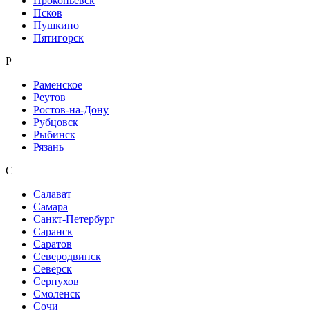
Прокопьевск
Псков
Пушкино
Пятигорск
Р
Раменское
Реутов
Ростов-на-Дону
Рубцовск
Рыбинск
Рязань
С
Салават
Самара
Санкт-Петербург
Саранск
Саратов
Северодвинск
Северск
Серпухов
Смоленск
Сочи