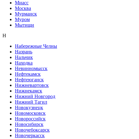
Миасс
Москва
Мурманск
Муром
Мытищи
Н
Набережные Челны
Назрань
Нальчик
Находка
Невинномысск
Нефтекамск
Нефтеюганск
Нижневартовск
Нижнекамск
Нижний Новгород
Нижний Тагил
Новокузнецк
Новомосковск
Новороссийск
Новосибирск
Новочебоксарск
Новочеркасск