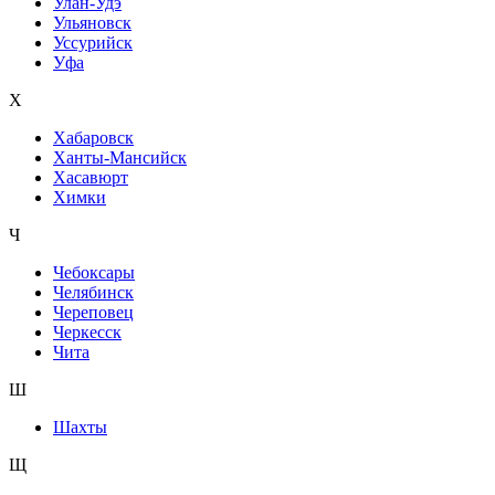
Улан-Удэ
Ульяновск
Уссурийск
Уфа
Х
Хабаровск
Ханты-Мансийск
Хасавюрт
Химки
Ч
Чебоксары
Челябинск
Череповец
Черкесск
Чита
Ш
Шахты
Щ