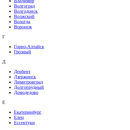
Владимир
Волгоград
Волгодонск
Волжский
Вологда
Воронеж
Г
Горно-Алтайск
Грозный
Д
Дербент
Дзержинск
Димитровград
Долгопрудный
Домодедово
Е
Екатеринбург
Елец
Ессентуки