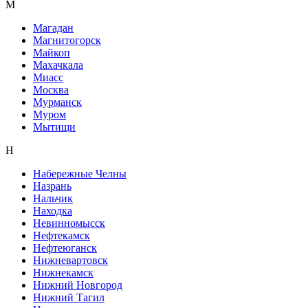
М
Магадан
Магнитогорск
Майкоп
Махачкала
Миасс
Москва
Мурманск
Муром
Мытищи
Н
Набережные Челны
Назрань
Нальчик
Находка
Невинномысск
Нефтекамск
Нефтеюганск
Нижневартовск
Нижнекамск
Нижний Новгород
Нижний Тагил