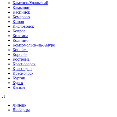
Каменск-Уральский
Камышин
Каспийск
Кемерово
Киров
Кисловодск
Ковров
Коломна
Колпино
Комсомольск-на-Амуре
Копейск
Королёв
Кострома
Красногорск
Краснодар
Красноярск
Курган
Курск
Кызыл
Л
Липецк
Люберцы