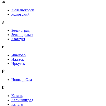
Ж
Железногорск
Жуковский
З
Зеленоград
Зеленодольск
Златоуст
И
Иваново
Ижевск
Иркутск
Й
Йошкар-Ола
К
Казань
Калининград
Калуга