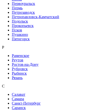
Первоуральск
Пермь
Петрозаводск
Петропавловск-Камчатский
Подольск
Прокопьевск
Псков
Пушкино
Пятигорск
Р
Раменское
Реутов
Ростов-на-Дону
Рубцовск
Рыбинск
Рязань
С
Салават
Самара
Санкт-Петербург
Саранск