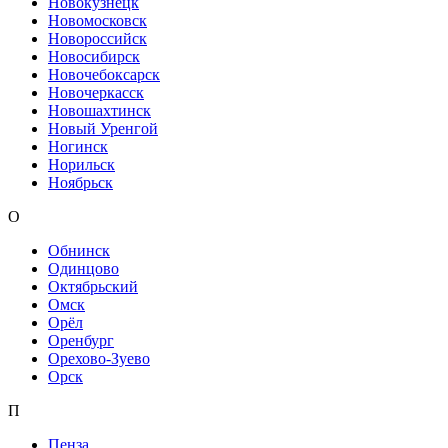
Новокузнецк
Новомосковск
Новороссийск
Новосибирск
Новочебоксарск
Новочеркасск
Новошахтинск
Новый Уренгой
Ногинск
Норильск
Ноябрьск
О
Обнинск
Одинцово
Октябрьский
Омск
Орёл
Оренбург
Орехово-Зуево
Орск
П
Пенза