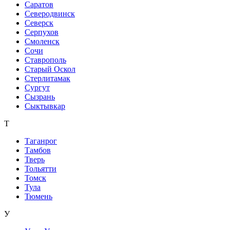
Саратов
Северодвинск
Северск
Серпухов
Смоленск
Сочи
Ставрополь
Старый Оскол
Стерлитамак
Сургут
Сызрань
Сыктывкар
Т
Таганрог
Тамбов
Тверь
Тольятти
Томск
Тула
Тюмень
У