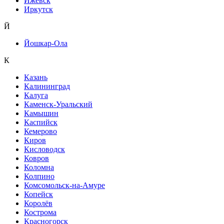
Ижевск
Иркутск
Й
Йошкар-Ола
К
Казань
Калининград
Калуга
Каменск-Уральский
Камышин
Каспийск
Кемерово
Киров
Кисловодск
Ковров
Коломна
Колпино
Комсомольск-на-Амуре
Копейск
Королёв
Кострома
Красногорск