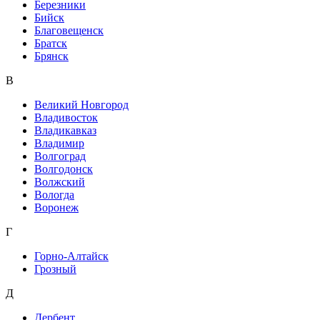
Березники
Бийск
Благовещенск
Братск
Брянск
В
Великий Новгород
Владивосток
Владикавказ
Владимир
Волгоград
Волгодонск
Волжский
Вологда
Воронеж
Г
Горно-Алтайск
Грозный
Д
Дербент