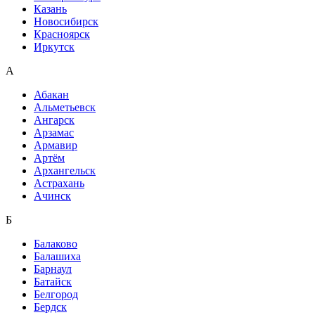
Казань
Новосибирск
Красноярск
Иркутск
А
Абакан
Альметьевск
Ангарск
Арзамас
Армавир
Артём
Архангельск
Астрахань
Ачинск
Б
Балаково
Балашиха
Барнаул
Батайск
Белгород
Бердск