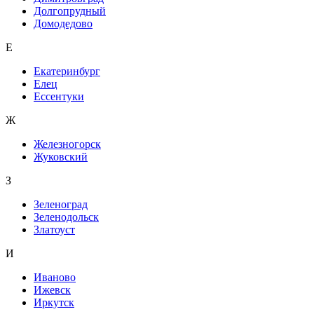
Долгопрудный
Домодедово
Е
Екатеринбург
Елец
Ессентуки
Ж
Железногорск
Жуковский
З
Зеленоград
Зеленодольск
Златоуст
И
Иваново
Ижевск
Иркутск