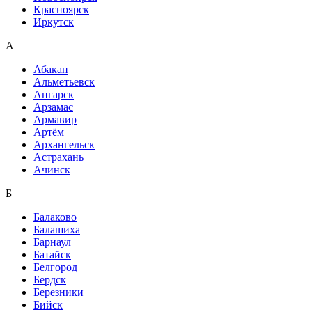
Красноярск
Иркутск
А
Абакан
Альметьевск
Ангарск
Арзамас
Армавир
Артём
Архангельск
Астрахань
Ачинск
Б
Балаково
Балашиха
Барнаул
Батайск
Белгород
Бердск
Березники
Бийск