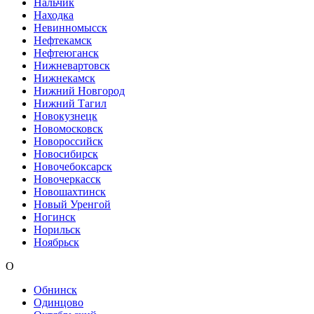
Нальчик
Находка
Невинномысск
Нефтекамск
Нефтеюганск
Нижневартовск
Нижнекамск
Нижний Новгород
Нижний Тагил
Новокузнецк
Новомосковск
Новороссийск
Новосибирск
Новочебоксарск
Новочеркасск
Новошахтинск
Новый Уренгой
Ногинск
Норильск
Ноябрьск
О
Обнинск
Одинцово