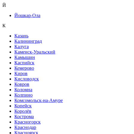
Й
Йошкар-Ола
К
Казань
Калининград
Калуга
Каменск-Уральский
Камышин
Каспийск
Кемерово
Киров
Кисловодск
Ковров
Коломна
Колпино
Комсомольск-на-Амуре
Копейск
Королёв
Кострома
Красногорск
Краснодар
Красноярск