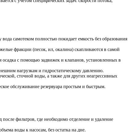
ется с учетом специфических задач: скорости потока,
 вода самотеком полностью покидает емкость без образования
елые фракции (песок, ил, окалина) скапливаются в самой
м осадка с помощью задвижек и клапанов, установленных в
внешним нагрузкам и гидростатическому давлению.
ческой, сточной воды, а также для других неагрессивных
ческое обслуживание резервуара простым и быстрым.
 после фильтров, где необходимо отделение и удаление
ъема воды к насосам, без остатка на дне.