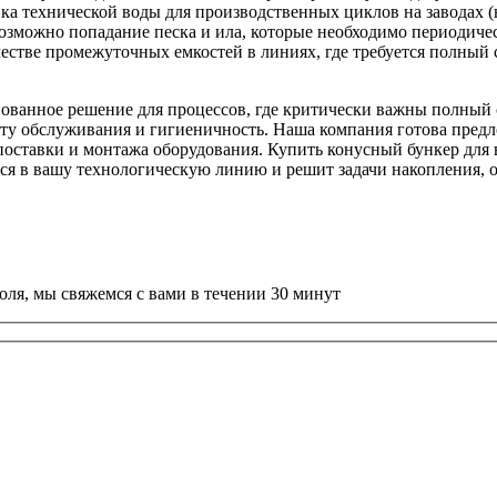
а технической воды для производственных циклов на заводах (
озможно попадание песка и ила, которые необходимо периодичес
честве промежуточных емкостей в линиях, где требуется полный
нованное решение для процессов, где критически важны полный 
оту обслуживания и гигиеничность. Наша компания готова пред
 поставки и монтажа оборудования. Купить конусный бункер для
я в вашу технологическую линию и решит задачи накопления, о
оля, мы свяжемся с вами в течении 30 минут