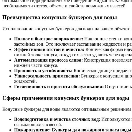
оптимальное гидродинамическое поведение жидкости. Каждый б
необходимости отстоя, объема и свойств возможных взвесей.
Преимущества конусных бункеров для воды
Использование конусных бункеров для воды на вашем объекте
Полное и быстрое опорожнение:
Наклонные стенки конич
застойных зон. Это исключает застаивание жидкости и 
Эффективный отстой и очистка:
Коническая форма идеа
нижней точке конуса, откуда их легко удалить через дре
Автоматизация процесса слива:
Конструкция позволяет 
нижней части конуса.
Прочность и устойчивость:
Коническое днище придает в
Универсальность применения:
Бункеры с конусным дном
жидкостей.
Гигиеничность и простота обслуживания:
Отсутствие з
Сферы применения конусных бункеров для воды
Конусные бункеры для воды являются оптимальным решением 
Водоподготовка и очистка сточных вод:
Используются к
осаждающихся взвесей.
Пожаротушение:
Бункеры для пожарного запаса воды