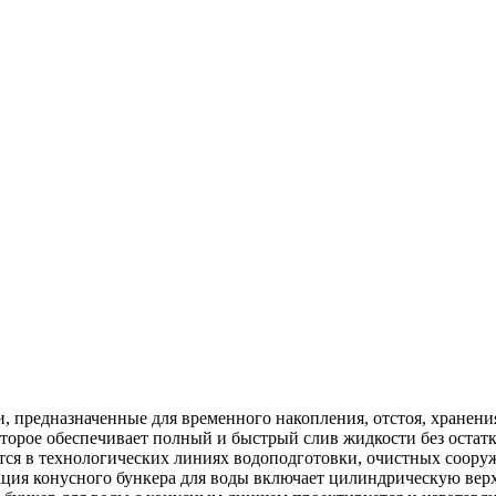
, предназначенные для временного накопления, отстоя, хранен
оторое обеспечивает полный и быстрый слив жидкости без остат
тся в технологических линиях водоподготовки, очистных соору
укция конусного бункера для воды включает цилиндрическую ве