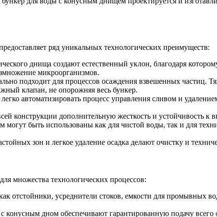
ункер для воды с конусным днищем проектируется и изготавлива
 предоставляет ряд уникальных технологических преимуществ:
еского днища создают естественный уклон, благодаря которому
размножение микроорганизмов.
льно подходит для процессов осаждения взвешенных частиц. Тяж
нажный клапан, не опорожняя весь бункер.
легко автоматизировать процесс управления сливом и удаление
сей конструкции дополнительную жесткость и устойчивость к 
 могут быть использованы как для чистой воды, так и для техни
астойных зон и легкое удаление осадка делают очистку и техни
для множества технологических процессов:
ак отстойники, усреднители стоков, емкости для промывных вод
с конусным дном обеспечивают гарантированную подачу всего об