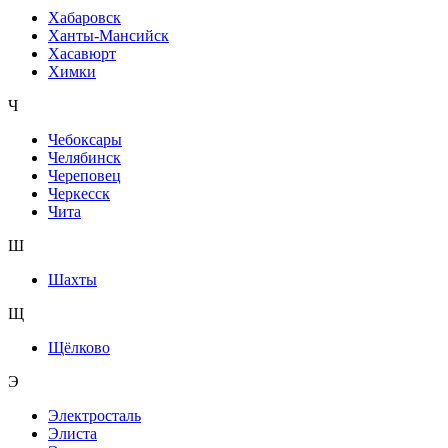
Хабаровск
Ханты-Мансийск
Хасавюрт
Химки
Ч
Чебоксары
Челябинск
Череповец
Черкесск
Чита
Ш
Шахты
Щ
Щёлково
Э
Электросталь
Элиста