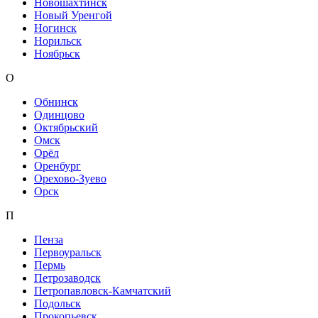
Новошахтинск
Новый Уренгой
Ногинск
Норильск
Ноябрьск
О
Обнинск
Одинцово
Октябрьский
Омск
Орёл
Оренбург
Орехово-Зуево
Орск
П
Пенза
Первоуральск
Пермь
Петрозаводск
Петропавловск-Камчатский
Подольск
Прокопьевск