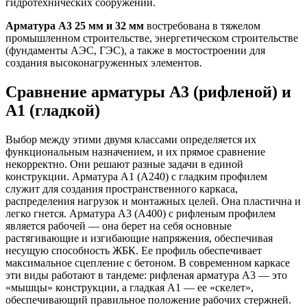
гидротехнических сооружений.
Арматура А3 25 мм и 32 мм
востребована в тяжелом
промышленном строительстве, энергетическом строительстве
(фундаменты АЭС, ГЭС), а также в мостостроении для
создания высоконагруженных элементов.
Сравнение арматуры А3 (рифленой) и
А1 (гладкой)
Выбор между этими двумя классами определяется их
функциональным назначением, и их прямое сравнение
некорректно. Они решают разные задачи в единой
конструкции. Арматура А1 (А240) с гладким профилем
служит для создания пространственного каркаса,
распределения нагрузок и монтажных целей. Она пластична и
легко гнется. Арматура А3 (А400) с рифленым профилем
является рабочей — она берет на себя основные
растягивающие и изгибающие напряжения, обеспечивая
несущую способность ЖБК. Ее профиль обеспечивает
максимальное сцепление с бетоном. В современном каркасе
эти виды работают в тандеме: рифленая арматура А3 — это
«мышцы» конструкции, а гладкая А1 — ее «скелет»,
обеспечивающий правильное положение рабочих стержней.