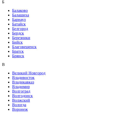
Б
Балаково
Балашиха
Барнаул
Батайск
Белгород
Бердск
Березники
Бийск
Благовещенск
Братск
Брянск
В
Великий Новгород
Владивосток
Владикавказ
Владимир
Волгоград
Волгодонск
Волжский
Вологда
Воронеж