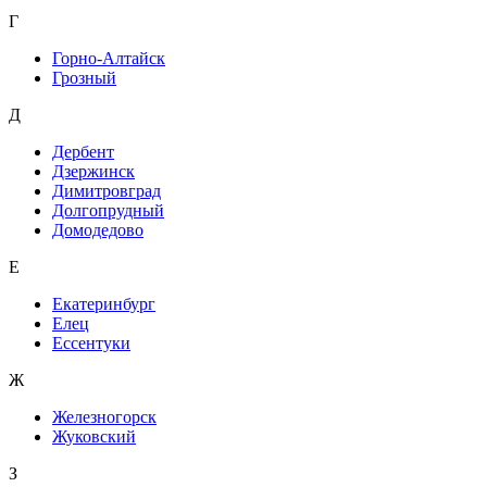
Г
Горно-Алтайск
Грозный
Д
Дербент
Дзержинск
Димитровград
Долгопрудный
Домодедово
Е
Екатеринбург
Елец
Ессентуки
Ж
Железногорск
Жуковский
З