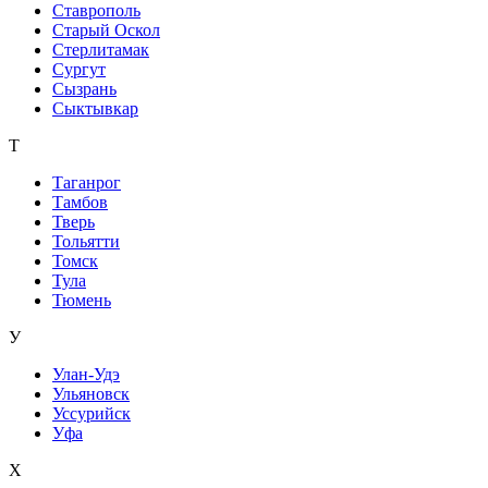
Ставрополь
Старый Оскол
Стерлитамак
Сургут
Сызрань
Сыктывкар
Т
Таганрог
Тамбов
Тверь
Тольятти
Томск
Тула
Тюмень
У
Улан-Удэ
Ульяновск
Уссурийск
Уфа
Х