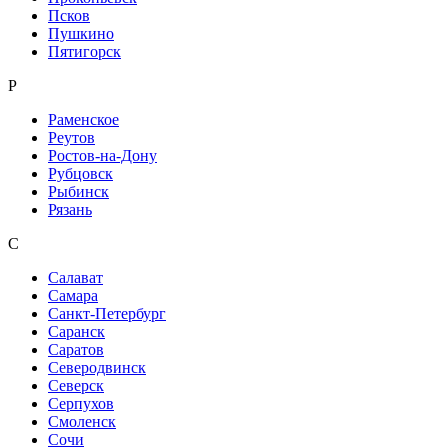
Псков
Пушкино
Пятигорск
Р
Раменское
Реутов
Ростов-на-Дону
Рубцовск
Рыбинск
Рязань
С
Салават
Самара
Санкт-Петербург
Саранск
Саратов
Северодвинск
Северск
Серпухов
Смоленск
Сочи