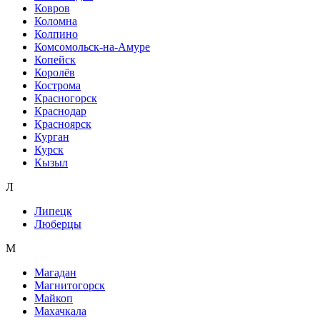
Ковров
Коломна
Колпино
Комсомольск-на-Амуре
Копейск
Королёв
Кострома
Красногорск
Краснодар
Красноярск
Курган
Курск
Кызыл
Л
Липецк
Люберцы
М
Магадан
Магнитогорск
Майкоп
Махачкала