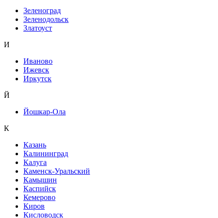
Зеленоград
Зеленодольск
Златоуст
И
Иваново
Ижевск
Иркутск
Й
Йошкар-Ола
К
Казань
Калининград
Калуга
Каменск-Уральский
Камышин
Каспийск
Кемерово
Киров
Кисловодск