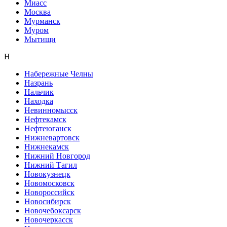
Миасс
Москва
Мурманск
Муром
Мытищи
Н
Набережные Челны
Назрань
Нальчик
Находка
Невинномысск
Нефтекамск
Нефтеюганск
Нижневартовск
Нижнекамск
Нижний Новгород
Нижний Тагил
Новокузнецк
Новомосковск
Новороссийск
Новосибирск
Новочебоксарск
Новочеркасск