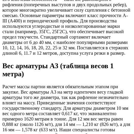
рифления (поперечных выступов и двух продольных ребер),
которое многократно увеличивает силу сцепления с бетонной
смесью. Основные параметры включают класс прочности А-
III (А400) и периодический профиль. Для производства
используются углеродистые и низколегированные марки
стали (например, 35ГС, 25Г2С), что обеспечивает высокий
предел текучести. Стандартный сортамент включает
диаметры от 6 до 40 мм, с наиболее популярными размерами
10, 12, 14, 16, 18, 20, 22, 25 и 32 мм. Поставляется в стержнях
длиной 6, 11.7 и 12 метров, доступна услуга резки в размер.
Вес арматуры А3 (таблица весов 1
метра)
Расчет массы партии является обязательным этапом при
закупке. Вес арматуры А3 на метр идентичен весу гладкой
арматуры того же диаметра, так как рифление незначительно
влияет на массу. Приведенные значения соответствуют
государственному стандарту. Для арматуры диаметром 10 мм
вес одного метра составляет 0,617 кг, что эквивалентно
примерно 1620 метрам в тонне. Для 12 мм вес метра равен
0,888 кг (около 1126 м/т), для 14 мм — 1,210 кг (826 м/т), а для
16 мм — 1,578 кг (633 м/т). Наши специалисты готовы