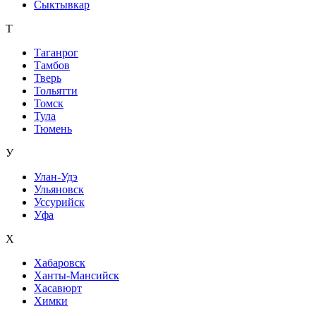
Сыктывкар
Т
Таганрог
Тамбов
Тверь
Тольятти
Томск
Тула
Тюмень
У
Улан-Удэ
Ульяновск
Уссурийск
Уфа
Х
Хабаровск
Ханты-Мансийск
Хасавюрт
Химки