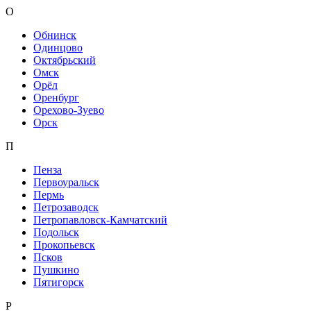
О
Обнинск
Одинцово
Октябрьский
Омск
Орёл
Оренбург
Орехово-Зуево
Орск
П
Пенза
Первоуральск
Пермь
Петрозаводск
Петропавловск-Камчатский
Подольск
Прокопьевск
Псков
Пушкино
Пятигорск
Р