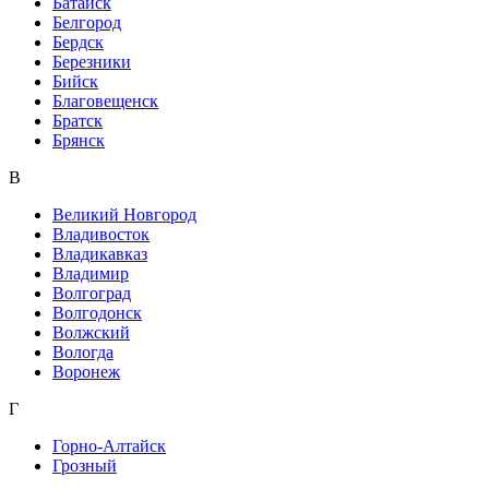
Батайск
Белгород
Бердск
Березники
Бийск
Благовещенск
Братск
Брянск
В
Великий Новгород
Владивосток
Владикавказ
Владимир
Волгоград
Волгодонск
Волжский
Вологда
Воронеж
Г
Горно-Алтайск
Грозный