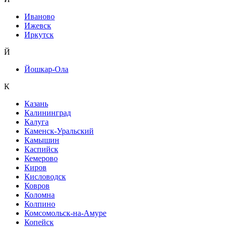
Иваново
Ижевск
Иркутск
Й
Йошкар-Ола
К
Казань
Калининград
Калуга
Каменск-Уральский
Камышин
Каспийск
Кемерово
Киров
Кисловодск
Ковров
Коломна
Колпино
Комсомольск-на-Амуре
Копейск