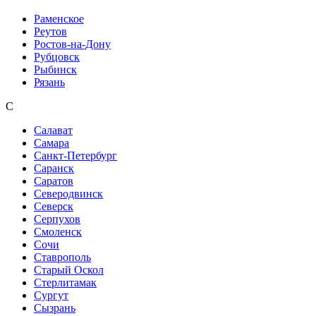
Раменское
Реутов
Ростов-на-Дону
Рубцовск
Рыбинск
Рязань
С
Салават
Самара
Санкт-Петербург
Саранск
Саратов
Северодвинск
Северск
Серпухов
Смоленск
Сочи
Ставрополь
Старый Оскол
Стерлитамак
Сургут
Сызрань