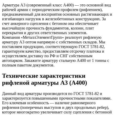
Арматура А3 (современный класс А400) — это основной вид
рабочей армии с периодическим профилем (рифлением),
предназначенный для восприятия основных растягивающих и
изгибающих нагрузок в железобетонных конструкциях. За
счет анкерного сцепления с бетоном она обеспечивает
высочайшую прочность фундаментов, колонн, плит
перекрытия и других ответственных элементов.
Компания «МеталлЭлементГрупп» реализует рифленую
арматуру А3 оптом напрямую с собственных складов. Мы
поставляем продукцию, соответствующую ГОСТ 5781-82,
гарантируем качество, предоставляем отсрочку платежа и
осуществляем доставку по РФ и СНГ собственным
автопарком. Закажите арматуру стальную А400 от 1 тонны с
полным пакетом документов.
Технические характеристики
рифленой арматуры А3 (А400)
Данный вид арматуры производится по ГОСТ 5781-82 и
характеризуется повышенными прочностными показателями.
Его ключевая особенность — наличие равномерного
рифления (поперечных выступов и двух продольных ребер),
которое многократно увеличивает силу сцепления с бетонной