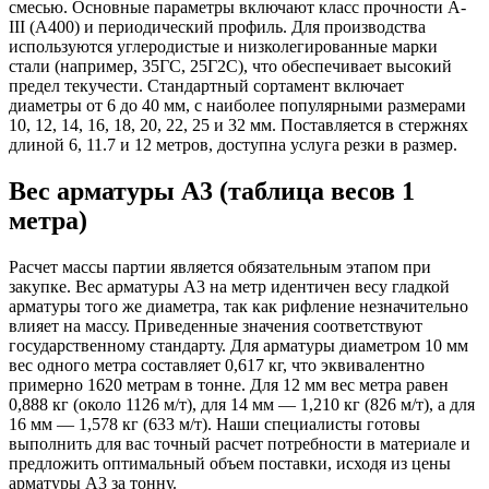
смесью. Основные параметры включают класс прочности А-
III (А400) и периодический профиль. Для производства
используются углеродистые и низколегированные марки
стали (например, 35ГС, 25Г2С), что обеспечивает высокий
предел текучести. Стандартный сортамент включает
диаметры от 6 до 40 мм, с наиболее популярными размерами
10, 12, 14, 16, 18, 20, 22, 25 и 32 мм. Поставляется в стержнях
длиной 6, 11.7 и 12 метров, доступна услуга резки в размер.
Вес арматуры А3 (таблица весов 1
метра)
Расчет массы партии является обязательным этапом при
закупке. Вес арматуры А3 на метр идентичен весу гладкой
арматуры того же диаметра, так как рифление незначительно
влияет на массу. Приведенные значения соответствуют
государственному стандарту. Для арматуры диаметром 10 мм
вес одного метра составляет 0,617 кг, что эквивалентно
примерно 1620 метрам в тонне. Для 12 мм вес метра равен
0,888 кг (около 1126 м/т), для 14 мм — 1,210 кг (826 м/т), а для
16 мм — 1,578 кг (633 м/т). Наши специалисты готовы
выполнить для вас точный расчет потребности в материале и
предложить оптимальный объем поставки, исходя из цены
арматуры А3 за тонну.