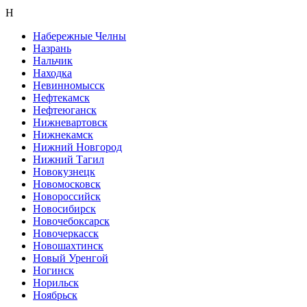
Н
Набережные Челны
Назрань
Нальчик
Находка
Невинномысск
Нефтекамск
Нефтеюганск
Нижневартовск
Нижнекамск
Нижний Новгород
Нижний Тагил
Новокузнецк
Новомосковск
Новороссийск
Новосибирск
Новочебоксарск
Новочеркасск
Новошахтинск
Новый Уренгой
Ногинск
Норильск
Ноябрьск