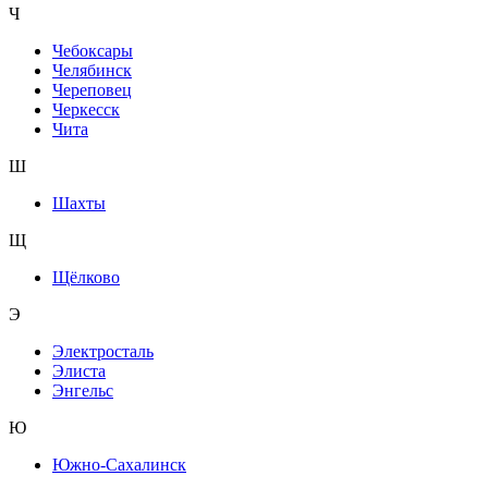
Ч
Чебоксары
Челябинск
Череповец
Черкесск
Чита
Ш
Шахты
Щ
Щёлково
Э
Электросталь
Элиста
Энгельс
Ю
Южно-Сахалинск