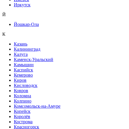
Иркутск
Й
Йошкар-Ола
К
Казань
Калининград
Калуга
Каменск-Уральский
Камышин
Каспийск
Кемерово
Киров
Кисловодск
Ковров
Коломна
Колпино
Комсомольск-на-Амуре
Копейск
Королёв
Кострома
Красногорск