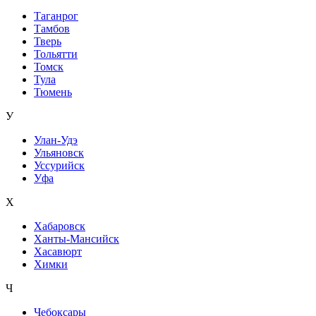
Таганрог
Тамбов
Тверь
Тольятти
Томск
Тула
Тюмень
У
Улан-Удэ
Ульяновск
Уссурийск
Уфа
Х
Хабаровск
Ханты-Мансийск
Хасавюрт
Химки
Ч
Чебоксары