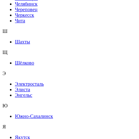
Челябинск
Череповец
Черкесск
Чита
Ш
Шахты
Щ
Щёлково
Э
Электросталь
Элиста
Энгельс
Ю
Южно-Сахалинск
Я
Якутск