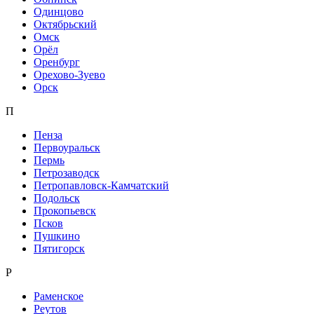
Одинцово
Октябрьский
Омск
Орёл
Оренбург
Орехово-Зуево
Орск
П
Пенза
Первоуральск
Пермь
Петрозаводск
Петропавловск-Камчатский
Подольск
Прокопьевск
Псков
Пушкино
Пятигорск
Р
Раменское
Реутов