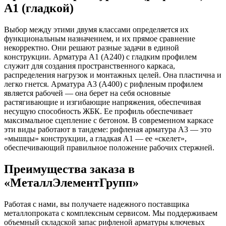
А1 (гладкой)
Выбор между этими двумя классами определяется их
функциональным назначением, и их прямое сравнение
некорректно. Они решают разные задачи в единой
конструкции. Арматура А1 (А240) с гладким профилем
служит для создания пространственного каркаса,
распределения нагрузок и монтажных целей. Она пластична и
легко гнется. Арматура А3 (А400) с рифленым профилем
является рабочей — она берет на себя основные
растягивающие и изгибающие напряжения, обеспечивая
несущую способность ЖБК. Ее профиль обеспечивает
максимальное сцепление с бетоном. В современном каркасе
эти виды работают в тандеме: рифленая арматура А3 — это
«мышцы» конструкции, а гладкая А1 — ее «скелет»,
обеспечивающий правильное положение рабочих стержней.
Преимущества заказа в
«МеталлЭлементГрупп»
Работая с нами, вы получаете надежного поставщика
металлопроката с комплексным сервисом. Мы поддерживаем
объемный складской запас рифленой арматуры ключевых