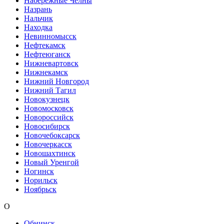
Набережные Челны
Назрань
Нальчик
Находка
Невинномысск
Нефтекамск
Нефтеюганск
Нижневартовск
Нижнекамск
Нижний Новгород
Нижний Тагил
Новокузнецк
Новомосковск
Новороссийск
Новосибирск
Новочебоксарск
Новочеркасск
Новошахтинск
Новый Уренгой
Ногинск
Норильск
Ноябрьск
О
Обнинск