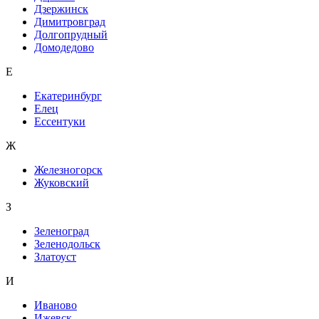
Дзержинск
Димитровград
Долгопрудный
Домодедово
Е
Екатеринбург
Елец
Ессентуки
Ж
Железногорск
Жуковский
З
Зеленоград
Зеленодольск
Златоуст
И
Иваново
Ижевск