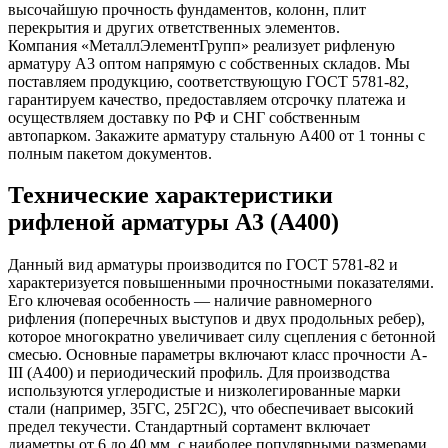
высочайшую прочность фундаментов, колонн, плит
перекрытия и других ответственных элементов.
Компания «МеталлЭлементГрупп» реализует рифленую
арматуру А3 оптом напрямую с собственных складов. Мы
поставляем продукцию, соответствующую ГОСТ 5781-82,
гарантируем качество, предоставляем отсрочку платежа и
осуществляем доставку по РФ и СНГ собственным
автопарком. Закажите арматуру стальную А400 от 1 тонны с
полным пакетом документов.
Технические характеристики
рифленой арматуры А3 (А400)
Данный вид арматуры производится по ГОСТ 5781-82 и
характеризуется повышенными прочностными показателями.
Его ключевая особенность — наличие равномерного
рифления (поперечных выступов и двух продольных ребер),
которое многократно увеличивает силу сцепления с бетонной
смесью. Основные параметры включают класс прочности А-
III (А400) и периодический профиль. Для производства
используются углеродистые и низколегированные марки
стали (например, 35ГС, 25Г2С), что обеспечивает высокий
предел текучести. Стандартный сортамент включает
диаметры от 6 до 40 мм, с наиболее популярными размерами