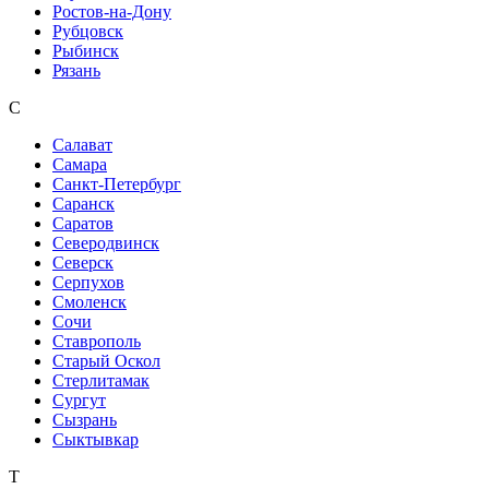
Ростов-на-Дону
Рубцовск
Рыбинск
Рязань
С
Салават
Самара
Санкт-Петербург
Саранск
Саратов
Северодвинск
Северск
Серпухов
Смоленск
Сочи
Ставрополь
Старый Оскол
Стерлитамак
Сургут
Сызрань
Сыктывкар
Т