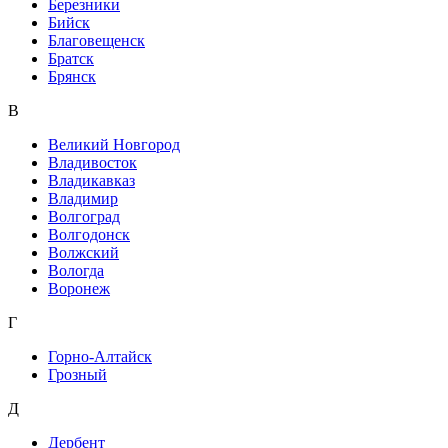
Березники
Бийск
Благовещенск
Братск
Брянск
В
Великий Новгород
Владивосток
Владикавказ
Владимир
Волгоград
Волгодонск
Волжский
Вологда
Воронеж
Г
Горно-Алтайск
Грозный
Д
Дербент