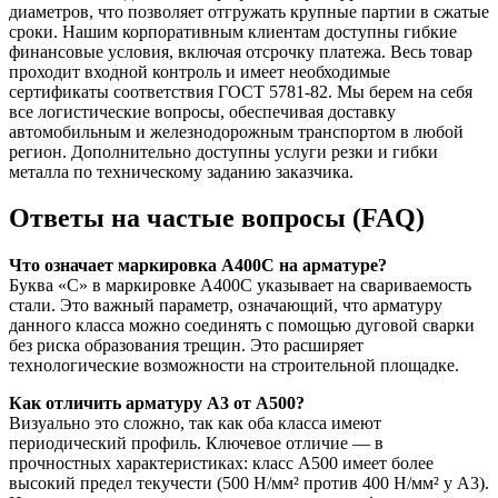
диаметров, что позволяет отгружать крупные партии в сжатые
сроки. Нашим корпоративным клиентам доступны гибкие
финансовые условия, включая отсрочку платежа. Весь товар
проходит входной контроль и имеет необходимые
сертификаты соответствия ГОСТ 5781-82. Мы берем на себя
все логистические вопросы, обеспечивая доставку
автомобильным и железнодорожным транспортом в любой
регион. Дополнительно доступны услуги резки и гибки
металла по техническому заданию заказчика.
Ответы на частые вопросы (FAQ)
Что означает маркировка А400С на арматуре?
Буква «С» в маркировке А400С указывает на свариваемость
стали. Это важный параметр, означающий, что арматуру
данного класса можно соединять с помощью дуговой сварки
без риска образования трещин. Это расширяет
технологические возможности на строительной площадке.
Как отличить арматуру А3 от А500?
Визуально это сложно, так как оба класса имеют
периодический профиль. Ключевое отличие — в
прочностных характеристиках: класс А500 имеет более
высокий предел текучести (500 Н/мм² против 400 Н/мм² у А3).