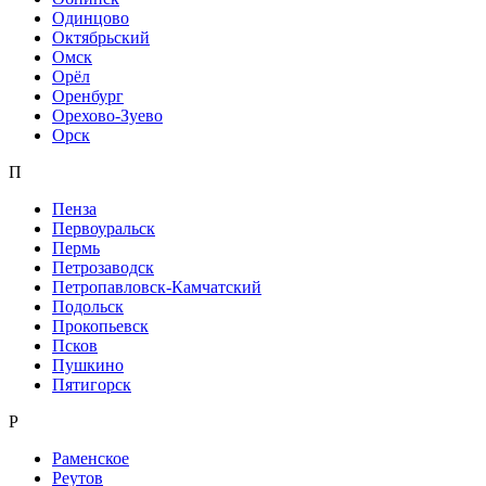
Одинцово
Октябрьский
Омск
Орёл
Оренбург
Орехово-Зуево
Орск
П
Пенза
Первоуральск
Пермь
Петрозаводск
Петропавловск-Камчатский
Подольск
Прокопьевск
Псков
Пушкино
Пятигорск
Р
Раменское
Реутов