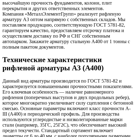
высочайшую прочность фундаментов, колонн, плит
перекрытия и других ответственных элементов.
Компания «МеталлЭлементГрупп» реализует рифленую
арматуру А3 оптом напрямую с собственных складов. Мы
поставляем продукцию, соответствующую ГОСТ 5781-82,
гарантируем качество, предоставляем отсрочку платежа и
осуществляем доставку по РФ и СНГ собственным
автопарком. Закажите арматуру стальную А400 от 1 тонны с
полным пакетом документов.
Технические характеристики
рифленой арматуры А3 (А400)
Данный вид арматуры производится по ГОСТ 5781-82 и
характеризуется повышенными прочностными показателями.
Его ключевая особенность — наличие равномерного
рифления (поперечных выступов и двух продольных ребер),
которое многократно увеличивает силу сцепления с бетонной
смесью. Основные параметры включают класс прочности А-
III (А400) и периодический профиль. Для производства
используются углеродистые и низколегированные марки
стали (например, 35ГС, 25Г2С), что обеспечивает высокий
предел текучести. Стандартный сортамент включает
диаметры от 6 до 40 мм, с наиболее популярными размерами