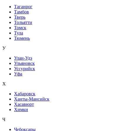
Таганрог
Тамбов
Тверь
Тольятти
Томск
Тула
Тюмень
У
Улан-Удэ
Ульяновск
Уссурийск
Уфа
Х
Хабаровск
Ханты-Мансийск
Хасавюрт
Химки
Ч
Чебоксары