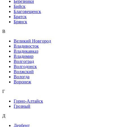
Березники
Бийск
Благовещенск
Братск
Брянск
В
Великий Новгород
Владивосток
Владикавказ
Владимир
Волгоград
Волгодонск
Волжский
Вологда
Воронеж
Г
Горно-Алтайск
Грозный
Д
Дербент