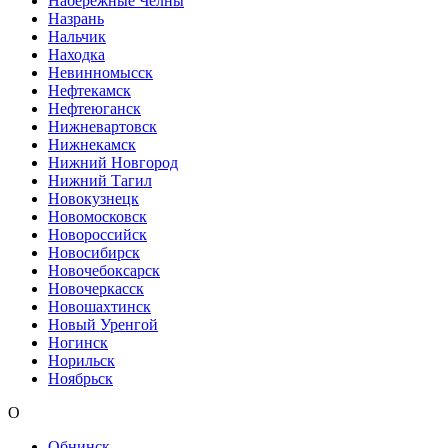
Набережные Челны
Назрань
Нальчик
Находка
Невинномысск
Нефтекамск
Нефтеюганск
Нижневартовск
Нижнекамск
Нижний Новгород
Нижний Тагил
Новокузнецк
Новомосковск
Новороссийск
Новосибирск
Новочебоксарск
Новочеркасск
Новошахтинск
Новый Уренгой
Ногинск
Норильск
Ноябрьск
О
Обнинск