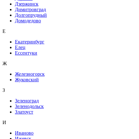
Дзержинск
Димитровград
Долгопрудный
Домодедово
Е
Екатеринбург
Елец
Ессентуки
Ж
Железногорск
Жуковский
З
Зеленоград
Зеленодольск
Златоуст
И
Иваново
Ижевск