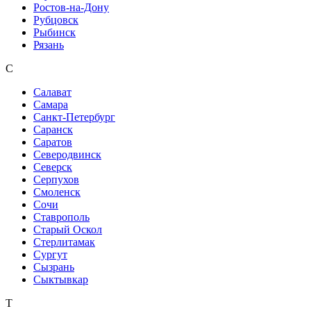
Ростов-на-Дону
Рубцовск
Рыбинск
Рязань
С
Салават
Самара
Санкт-Петербург
Саранск
Саратов
Северодвинск
Северск
Серпухов
Смоленск
Сочи
Ставрополь
Старый Оскол
Стерлитамак
Сургут
Сызрань
Сыктывкар
Т