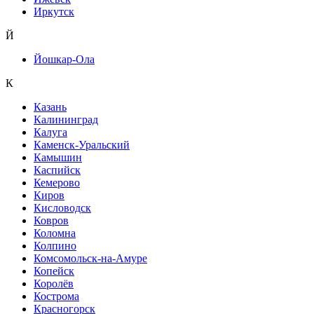
Иркутск
Й
Йошкар-Ола
К
Казань
Калининград
Калуга
Каменск-Уральский
Камышин
Каспийск
Кемерово
Киров
Кисловодск
Ковров
Коломна
Колпино
Комсомольск-на-Амуре
Копейск
Королёв
Кострома
Красногорск