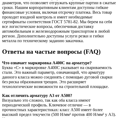
диаметров, что позволяет отгружать крупные партии в сжатые
сроки. Нашим корпоративным клиентам доступны гибкие
финансовые условия, включая отсрочку платежа. Весь товар
проходит входной контроль и имеет необходимые
сертификаты соответствия ГОСТ 5781-82. Мы берем на себя
все логистические вопросы, обеспечивая доставку
автомобильным и железнодорожным транспортом в любой
регион. Дополнительно доступны услуги резки и гибки
металла по техническому заданию заказчика.
Ответы на частые вопросы (FAQ)
Что означает маркировка А400С на арматуре?
Буква «С» в маркировке А400С указывает на свариваемость
стали. Это важный параметр, означающий, что арматуру
данного класса можно соединять с помощью дуговой сварки
без риска образования трещин. Это расширяет
технологические возможности на строительной площадке.
Как отличить арматуру А3 от А500?
Визуально это сложно, так как оба класса имеют
периодический профиль. Ключевое отличие — в
прочностных характеристиках: класс А500 имеет более
высокий предел текучести (500 Н/мм² против 400 Н/мм² у А3).