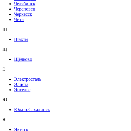
Челябинск
Череповец
Черкесск
Чита
Ш
Шахты
Щ
Щёлково
Э
Электросталь
Элиста
Энгельс
Ю
Южно-Сахалинск
Я
Якутск