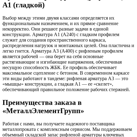
А1 (гладкой)
Выбор между этими двумя классами определяется их
функциональным назначением, и их прямое сравнение
некорректно. Они решают разные задачи в единой
конструкции. Арматура А1 (А240) с гладким профилем
служит для создания пространственного каркаса,
распределения нагрузок и монтажных целей. Она пластична и
легко гнется. Арматура А3 (А400) с рифленым профилем
является рабочей — она берет на себя основные
растягивающие и изгибающие напряжения, обеспечивая
несущую способность ЖБК. Ее профиль обеспечивает
максимальное сцепление с бетоном. В современном каркасе
эти виды работают в тандеме: рифленая арматура А3 — это
«мышцы» конструкции, а гладкая А1 — ее «скелет»,
обеспечивающий правильное положение рабочих стержней.
Преимущества заказа в
«МеталлЭлементГрупп»
Работая с нами, вы получаете надежного поставщика
металлопроката с комплексным сервисом. Мы поддерживаем
объемный складской запас рифленой арматуры ключевых