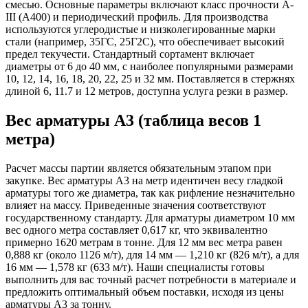
смесью. Основные параметры включают класс прочности А-
III (А400) и периодический профиль. Для производства
используются углеродистые и низколегированные марки
стали (например, 35ГС, 25Г2С), что обеспечивает высокий
предел текучести. Стандартный сортамент включает
диаметры от 6 до 40 мм, с наиболее популярными размерами
10, 12, 14, 16, 18, 20, 22, 25 и 32 мм. Поставляется в стержнях
длиной 6, 11.7 и 12 метров, доступна услуга резки в размер.
Вес арматуры А3 (таблица весов 1
метра)
Расчет массы партии является обязательным этапом при
закупке. Вес арматуры А3 на метр идентичен весу гладкой
арматуры того же диаметра, так как рифление незначительно
влияет на массу. Приведенные значения соответствуют
государственному стандарту. Для арматуры диаметром 10 мм
вес одного метра составляет 0,617 кг, что эквивалентно
примерно 1620 метрам в тонне. Для 12 мм вес метра равен
0,888 кг (около 1126 м/т), для 14 мм — 1,210 кг (826 м/т), а для
16 мм — 1,578 кг (633 м/т). Наши специалисты готовы
выполнить для вас точный расчет потребности в материале и
предложить оптимальный объем поставки, исходя из цены
арматуры А3 за тонну.