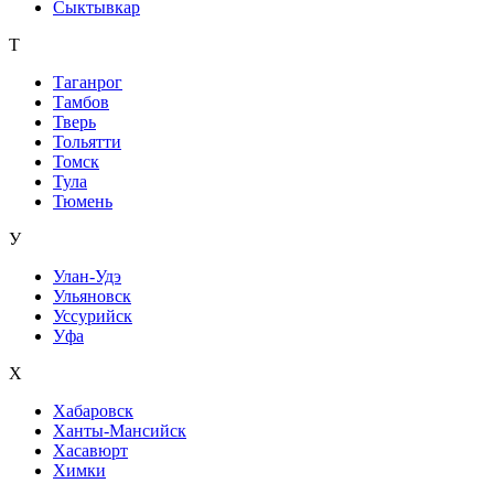
Сыктывкар
Т
Таганрог
Тамбов
Тверь
Тольятти
Томск
Тула
Тюмень
У
Улан-Удэ
Ульяновск
Уссурийск
Уфа
Х
Хабаровск
Ханты-Мансийск
Хасавюрт
Химки