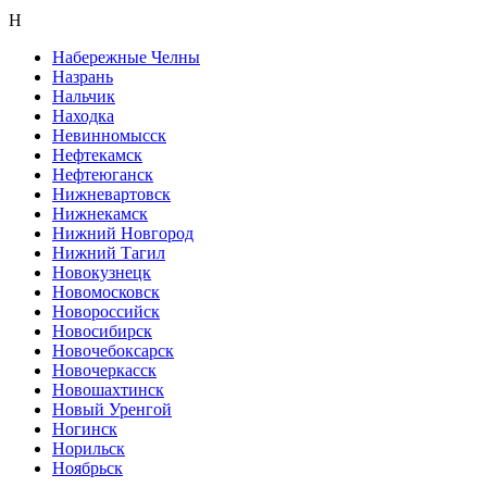
Н
Набережные Челны
Назрань
Нальчик
Находка
Невинномысск
Нефтекамск
Нефтеюганск
Нижневартовск
Нижнекамск
Нижний Новгород
Нижний Тагил
Новокузнецк
Новомосковск
Новороссийск
Новосибирск
Новочебоксарск
Новочеркасск
Новошахтинск
Новый Уренгой
Ногинск
Норильск
Ноябрьск