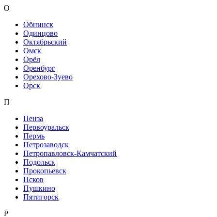
О
Обнинск
Одинцово
Октябрьский
Омск
Орёл
Оренбург
Орехово-Зуево
Орск
П
Пенза
Первоуральск
Пермь
Петрозаводск
Петропавловск-Камчатский
Подольск
Прокопьевск
Псков
Пушкино
Пятигорск
Р