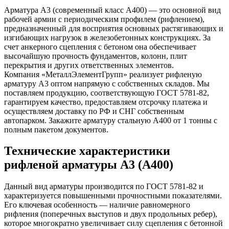
Арматура А3 (современный класс А400) — это основной вид
рабочей армии с периодическим профилем (рифлением),
предназначенный для восприятия основных растягивающих и
изгибающих нагрузок в железобетонных конструкциях. За
счет анкерного сцепления с бетоном она обеспечивает
высочайшую прочность фундаментов, колонн, плит
перекрытия и других ответственных элементов.
Компания «МеталлЭлементГрупп» реализует рифленую
арматуру А3 оптом напрямую с собственных складов. Мы
поставляем продукцию, соответствующую ГОСТ 5781-82,
гарантируем качество, предоставляем отсрочку платежа и
осуществляем доставку по РФ и СНГ собственным
автопарком. Закажите арматуру стальную А400 от 1 тонны с
полным пакетом документов.
Технические характеристики
рифленой арматуры А3 (А400)
Данный вид арматуры производится по ГОСТ 5781-82 и
характеризуется повышенными прочностными показателями.
Его ключевая особенность — наличие равномерного
рифления (поперечных выступов и двух продольных ребер),
которое многократно увеличивает силу сцепления с бетонной