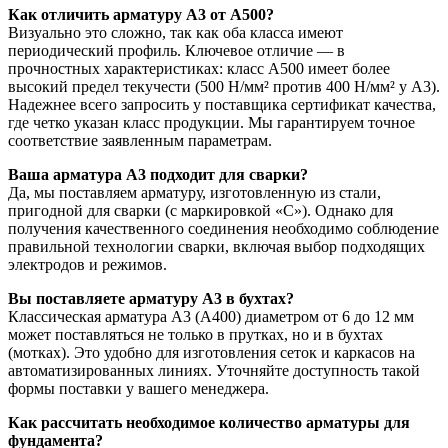
Как отличить арматуру А3 от А500?
Визуально это сложно, так как оба класса имеют
периодический профиль. Ключевое отличие — в
прочностных характеристиках: класс А500 имеет более
высокий предел текучести (500 Н/мм² против 400 Н/мм² у А3).
Надежнее всего запросить у поставщика сертификат качества,
где четко указан класс продукции. Мы гарантируем точное
соответствие заявленным параметрам.
Ваша арматура А3 подходит для сварки?
Да, мы поставляем арматуру, изготовленную из стали,
пригодной для сварки (с маркировкой «С»). Однако для
получения качественного соединения необходимо соблюдение
правильной технологии сварки, включая выбор подходящих
электродов и режимов.
Вы поставляете арматуру А3 в бухтах?
Классическая арматура А3 (А400) диаметром от 6 до 12 мм
может поставляться не только в прутках, но и в бухтах
(мотках). Это удобно для изготовления сеток и каркасов на
автоматизированных линиях. Уточняйте доступность такой
формы поставки у вашего менеджера.
Как рассчитать необходимое количество арматуры для
фундамента?