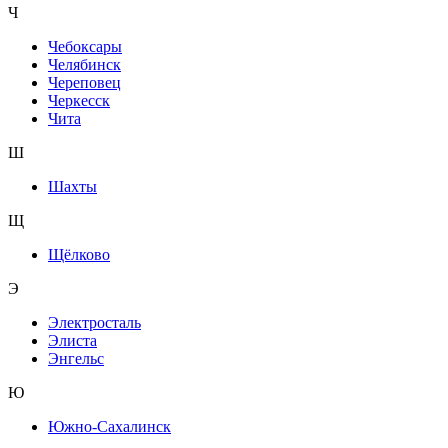
Ч
Чебоксары
Челябинск
Череповец
Черкесск
Чита
Ш
Шахты
Щ
Щёлково
Э
Электросталь
Элиста
Энгельс
Ю
Южно-Сахалинск