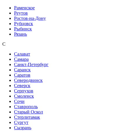
Раменское
Реутов
Ростов-на-Дону
Рубцовск
Рыбинск
Рязань
С
Салават
Самара
Санкт-Петербург
Саранск
Саратов
Северодвинск
Северск
Серпухов
Смоленск
Сочи
Ставрополь
Старый Оскол
Стерлитамак
Сургут
Сызрань