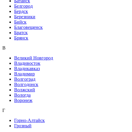
Батайск
Белгород
Бердск
Березники
Бийск
Благовещенск
Братск
Брянск
В
Великий Новгород
Владивосток
Владикавказ
Владимир
Волгоград
Волгодонск
Волжский
Вологда
Воронеж
Г
Горно-Алтайск
Грозный