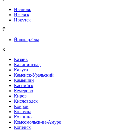
Иваново
Ижевск
Иркутск
Й
Йошкар-Ола
К
Казань
Калининград
Калуга
Каменск-Уральский
Камышин
Каспийск
Кемерово
Киров
Кисловодск
Ковров
Коломна
Колпино
Комсомольск-на-Амуре
Копейск