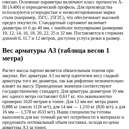
смесью. Основные параметры включают класс прочности А-
III (А400) и периодический профиль. Для производства
используются углеродистые и низколегированные марки
стали (например, 35ГС, 25Г2С), что обеспечивает высокий
предел текучести. Стандартный сортамент включает
диаметры от 6 до 40 мм, с наиболее популярными размерами
10, 12, 14, 16, 18, 20, 22, 25 и 32 мм. Поставляется в стержнях
длиной 6, 11.7 и 12 метров, доступна услуга резки в размер.
Вес арматуры А3 (таблица весов 1
метра)
Расчет массы партии является обязательным этапом при
закупке. Вес арматуры А3 на метр идентичен весу гладкой
арматуры того же диаметра, так как рифление незначительно
влияет на массу. Приведенные значения соответствуют
государственному стандарту. Для арматуры диаметром 10 мм
вес одного метра составляет 0,617 кг, что эквивалентно
примерно 1620 метрам в тонне. Для 12 мм вес метра равен
0,888 кг (около 1126 м/т), для 14 мм — 1,210 кг (826 м/т), а для
16 мм — 1,578 кг (633 м/т). Наши специалисты готовы
выполнить для вас точный расчет потребности в материале и
предложить оптимальный объем поставки, исходя из цены
арматуры А3 за тонну.