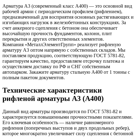
Арматура А3 (современный класс А400) — это основной вид
рабочей армии с периодическим профилем (рифлением),
предназначенный для восприятия основных растягивающих и
изгибающих нагрузок в железобетонных конструкциях. За
счет анкерного сцепления с бетоном она обеспечивает
высочайшую прочность фундаментов, колонн, плит
перекрытия и других ответственных элементов.
Компания «МеталлЭлементГрупп» реализует рифленую
арматуру А3 оптом напрямую с собственных складов. Мы
поставляем продукцию, соответствующую ГОСТ 5781-82,
гарантируем качество, предоставляем отсрочку платежа и
осуществляем доставку по РФ и СНГ собственным
автопарком. Закажите арматуру стальную А400 от 1 тонны с
полным пакетом документов.
Технические характеристики
рифленой арматуры А3 (А400)
Данный вид арматуры производится по ГОСТ 5781-82 и
характеризуется повышенными прочностными показателями.
Его ключевая особенность — наличие равномерного
рифления (поперечных выступов и двух продольных ребер),
которое многократно увеличивает силу сцепления с бетонной