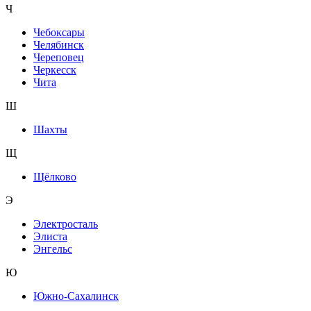
Ч
Чебоксары
Челябинск
Череповец
Черкесск
Чита
Ш
Шахты
Щ
Щёлково
Э
Электросталь
Элиста
Энгельс
Ю
Южно-Сахалинск