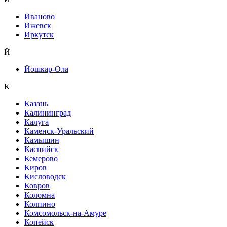
Иваново
Ижевск
Иркутск
Й
Йошкар-Ола
К
Казань
Калининград
Калуга
Каменск-Уральский
Камышин
Каспийск
Кемерово
Киров
Кисловодск
Ковров
Коломна
Колпино
Комсомольск-на-Амуре
Копейск