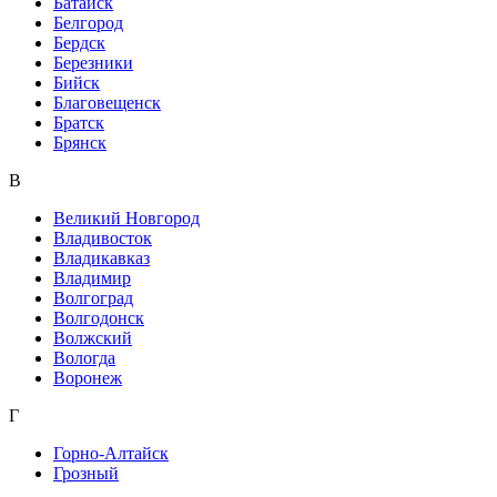
Батайск
Белгород
Бердск
Березники
Бийск
Благовещенск
Братск
Брянск
В
Великий Новгород
Владивосток
Владикавказ
Владимир
Волгоград
Волгодонск
Волжский
Вологда
Воронеж
Г
Горно-Алтайск
Грозный