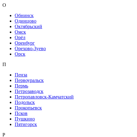
О
Обнинск
Одинцово
Октябрьский
Омск
Орёл
Оренбург
Орехово-Зуево
Орск
П
Пенза
Первоуральск
Пермь
Петрозаводск
Петропавловск-Камчатский
Подольск
Прокопьевск
Псков
Пушкино
Пятигорск
Р