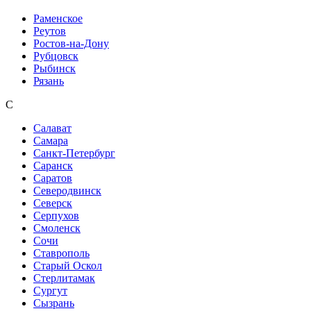
Раменское
Реутов
Ростов-на-Дону
Рубцовск
Рыбинск
Рязань
С
Салават
Самара
Санкт-Петербург
Саранск
Саратов
Северодвинск
Северск
Серпухов
Смоленск
Сочи
Ставрополь
Старый Оскол
Стерлитамак
Сургут
Сызрань