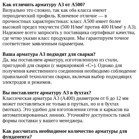
Как отличить арматуру А3 от А500?
Визуально это сложно, так как оба класса имеют
периодический профиль. Ключевое отличие — в
прочностных характеристиках: класс А500 имеет более
высокий предел текучести (500 Н/мм² против 400 Н/мм² у А3).
Надежнее всего запросить у поставщика сертификат качества,
где четко указан класс продукции. Мы гарантируем точное
соответствие заявленным параметрам.
Ваша арматура А3 подходит для сварки?
Да, мы поставляем арматуру, изготовленную из стали,
пригодной для сварки (с маркировкой «С»). Однако для
получения качественного соединения необходимо соблюдение
правильной технологии сварки, включая выбор подходящих
электродов и режимов.
Вы поставляете арматуру А3 в бухтах?
Классическая арматура А3 (А400) диаметром от 6 до 12 мм
может поставляться не только в прутках, но и в бухтах
(мотках). Это удобно для изготовления сеток и каркасов на
автоматизированных линиях. Уточняйте доступность такой
формы поставки у вашего менеджера.
Как рассчитать необходимое количество арматуры для
фундамента?