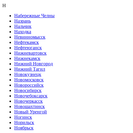
Н
Набережные Челны
Назрань
Нальчик
Находка
Невинномысск
Нефтекамск
Нефтеюганск
Нижневартовск
Нижнекамск
Нижний Новгород
Нижний Тагил
Новокузнецк
Новомосковск
Новороссийск
Новосибирск
Новочебоксарск
Новочеркасск
Новошахтинск
Новый Уренгой
Ногинск
Норильск
Ноябрьск