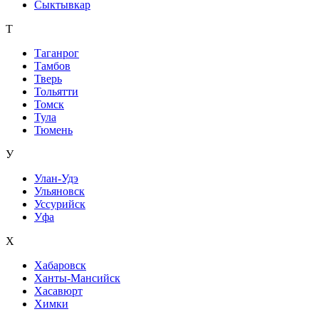
Сыктывкар
Т
Таганрог
Тамбов
Тверь
Тольятти
Томск
Тула
Тюмень
У
Улан-Удэ
Ульяновск
Уссурийск
Уфа
Х
Хабаровск
Ханты-Мансийск
Хасавюрт
Химки