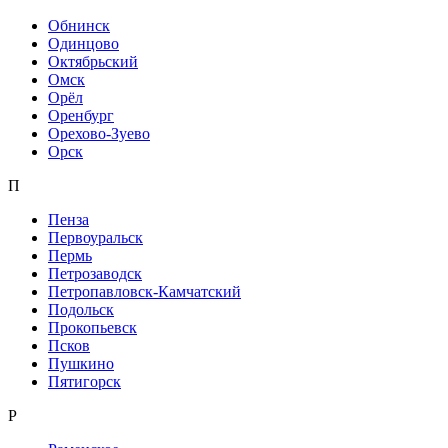
Обнинск
Одинцово
Октябрьский
Омск
Орёл
Оренбург
Орехово-Зуево
Орск
П
Пенза
Первоуральск
Пермь
Петрозаводск
Петропавловск-Камчатский
Подольск
Прокопьевск
Псков
Пушкино
Пятигорск
Р