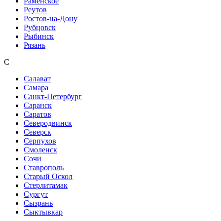
Раменское
Реутов
Ростов-на-Дону
Рубцовск
Рыбинск
Рязань
С
Салават
Самара
Санкт-Петербург
Саранск
Саратов
Северодвинск
Северск
Серпухов
Смоленск
Сочи
Ставрополь
Старый Оскол
Стерлитамак
Сургут
Сызрань
Сыктывкар