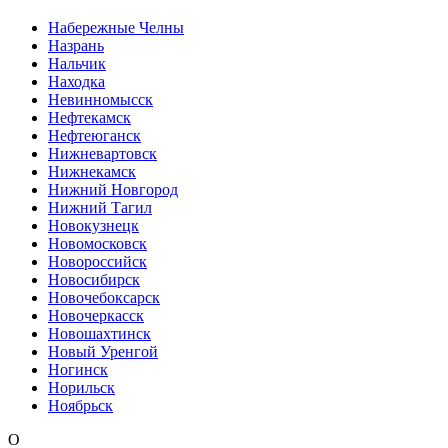
Набережные Челны
Назрань
Нальчик
Находка
Невинномысск
Нефтекамск
Нефтеюганск
Нижневартовск
Нижнекамск
Нижний Новгород
Нижний Тагил
Новокузнецк
Новомосковск
Новороссийск
Новосибирск
Новочебоксарск
Новочеркасск
Новошахтинск
Новый Уренгой
Ногинск
Норильск
Ноябрьск
О