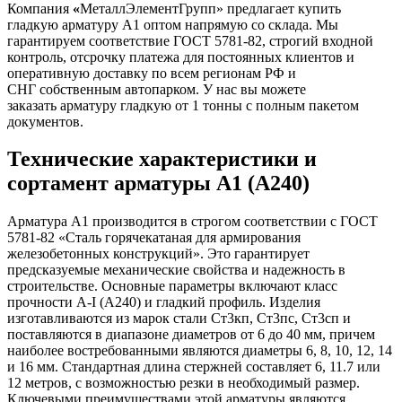
Компания
«
МеталлЭлементГрупп» предлагает купить
гладкую арматуру А1 оптом напрямую со склада. Мы
гарантируем соответствие ГОСТ 5781-82, строгий входной
контроль, отсрочку платежа для постоянных клиентов и
оперативную доставку по всем регионам РФ и
СНГ собственным автопарком. У нас вы можете
заказать арматуру гладкую от 1 тонны с полным пакетом
документов.
Технические характеристики и
сортамент арматуры А1 (А240)
Арматура А1 производится в строгом соответствии с ГОСТ
5781-82 «Сталь горячекатаная для армирования
железобетонных конструкций». Это гарантирует
предсказуемые механические свойства и надежность в
строительстве. Основные параметры включают класс
прочности А-I (А240) и гладкий профиль. Изделия
изготавливаются из марок стали Ст3кп, Ст3пс, Ст3сп и
поставляются в диапазоне диаметров от 6 до 40 мм, причем
наиболее востребованными являются диаметры 6, 8, 10, 12, 14
и 16 мм. Стандартная длина стержней составляет 6, 11.7 или
12 метров, с возможностью резки в необходимый размер.
Ключевыми преимуществами этой арматуры являются