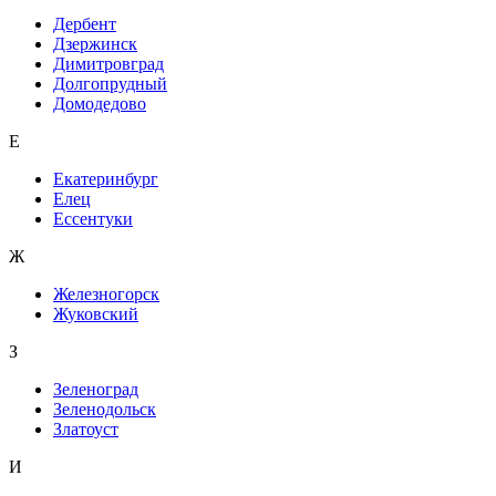
Дербент
Дзержинск
Димитровград
Долгопрудный
Домодедово
Е
Екатеринбург
Елец
Ессентуки
Ж
Железногорск
Жуковский
З
Зеленоград
Зеленодольск
Златоуст
И