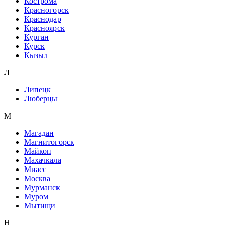
Кострома
Красногорск
Краснодар
Красноярск
Курган
Курск
Кызыл
Л
Липецк
Люберцы
М
Магадан
Магнитогорск
Майкоп
Махачкала
Миасс
Москва
Мурманск
Муром
Мытищи
Н