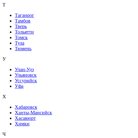
Т
Таганрог
Тамбов
Тверь
Тольятти
Томск
Тула
Тюмень
У
Улан-Удэ
Ульяновск
Уссурийск
Уфа
Х
Хабаровск
Ханты-Мансийск
Хасавюрт
Химки
Ч