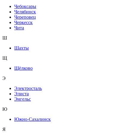
Чебоксары
Челябинск
Череповец
Черкесск
Чита
Ш
Шахты
Щ
Щёлково
Э
Электросталь
Элиста
Энгельс
Ю
Южно-Сахалинск
Я