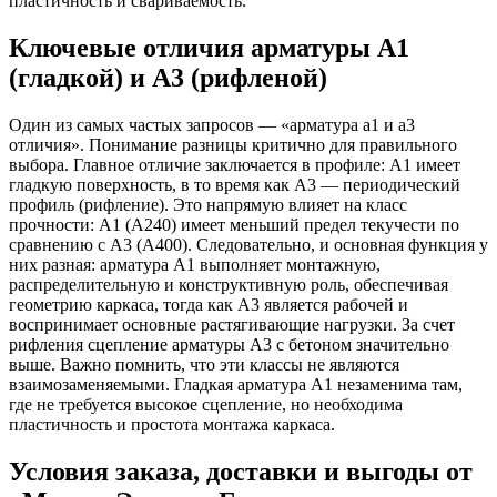
пластичность и свариваемость.
Ключевые отличия арматуры А1
(гладкой) и А3 (рифленой)
Один из самых частых запросов — «арматура а1 и а3
отличия». Понимание разницы критично для правильного
выбора. Главное отличие заключается в профиле: А1 имеет
гладкую поверхность, в то время как А3 — периодический
профиль (рифление). Это напрямую влияет на класс
прочности: А1 (А240) имеет меньший предел текучести по
сравнению с А3 (А400). Следовательно, и основная функция у
них разная: арматура А1 выполняет монтажную,
распределительную и конструктивную роль, обеспечивая
геометрию каркаса, тогда как А3 является рабочей и
воспринимает основные растягивающие нагрузки. За счет
рифления сцепление арматуры А3 с бетоном значительно
выше. Важно помнить, что эти классы не являются
взаимозаменяемыми. Гладкая арматура А1 незаменима там,
где не требуется высокое сцепление, но необходима
пластичность и простота монтажа каркаса.
Условия заказа, доставки и выгоды от