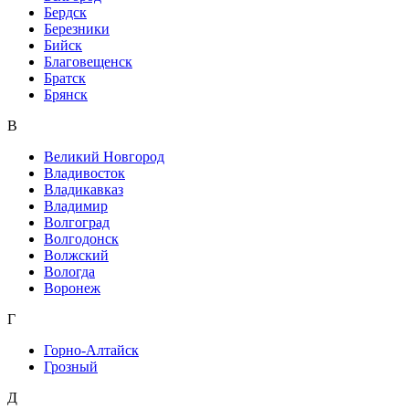
Бердск
Березники
Бийск
Благовещенск
Братск
Брянск
В
Великий Новгород
Владивосток
Владикавказ
Владимир
Волгоград
Волгодонск
Волжский
Вологда
Воронеж
Г
Горно-Алтайск
Грозный
Д