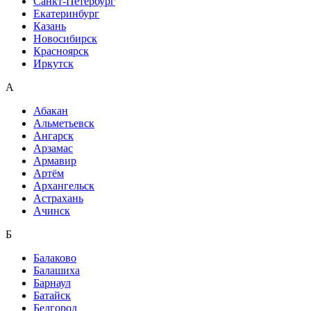
Санкт-Петербург
Екатеринбург
Казань
Новосибирск
Красноярск
Иркутск
А
Абакан
Альметьевск
Ангарск
Арзамас
Армавир
Артём
Архангельск
Астрахань
Ачинск
Б
Балаково
Балашиха
Барнаул
Батайск
Белгород