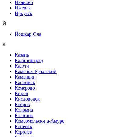
Иваново
Ижевск
Иркутск
Й
Йошкар-Ола
К
Казань
Калининград
Калуга
Каменск-Уральский
Камышин
Каспийск
Кемерово
Киров
Кисловодск
Ковров
Коломна
Колпино
Комсомольск-на-Амуре
Копейск
Королёв