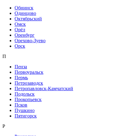
Обнинск
Одинцово
Октябрьский
Омск
Орёл
Оренбург
Орехово-Зуево
Орск
П
Пенза
Первоуральск
Пермь
Петрозаводск
Петропавловск-Камчатский
Подольск
Прокопьевск
Псков
Пушкино
Пятигорск
Р