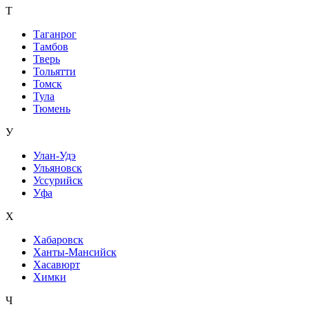
Т
Таганрог
Тамбов
Тверь
Тольятти
Томск
Тула
Тюмень
У
Улан-Удэ
Ульяновск
Уссурийск
Уфа
Х
Хабаровск
Ханты-Мансийск
Хасавюрт
Химки
Ч