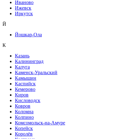
Иваново
Ижевск
Иркутск
Й
Йошкар-Ола
К
Казань
Калининград
Калуга
Каменск-Уральский
Камышин
Каспийск
Кемерово
Киров
Кисловодск
Ковров
Коломна
Колпино
Комсомольск-на-Амуре
Копейск
Королёв