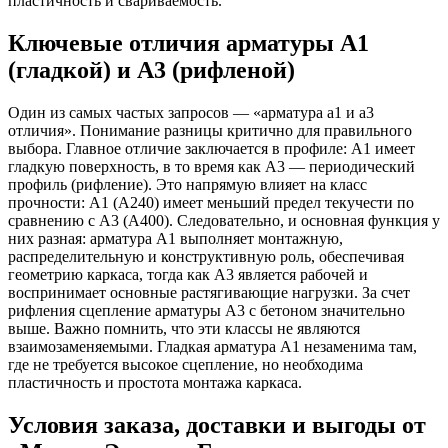
пластичность и свариваемость.
Ключевые отличия арматуры А1
(гладкой) и А3 (рифленой)
Один из самых частых запросов — «арматура а1 и а3
отличия». Понимание разницы критично для правильного
выбора. Главное отличие заключается в профиле: А1 имеет
гладкую поверхность, в то время как А3 — периодический
профиль (рифление). Это напрямую влияет на класс
прочности: А1 (А240) имеет меньший предел текучести по
сравнению с А3 (А400). Следовательно, и основная функция у
них разная: арматура А1 выполняет монтажную,
распределительную и конструктивную роль, обеспечивая
геометрию каркаса, тогда как А3 является рабочей и
воспринимает основные растягивающие нагрузки. За счет
рифления сцепление арматуры А3 с бетоном значительно
выше. Важно помнить, что эти классы не являются
взаимозаменяемыми. Гладкая арматура А1 незаменима там,
где не требуется высокое сцепление, но необходима
пластичность и простота монтажа каркаса.
Условия заказа, доставки и выгоды от