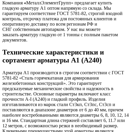
Компания
«
МеталлЭлементГрупп» предлагает купить
гладкую арматуру А1 оптом напрямую со склада. Мы
гарантируем соответствие ГОСТ 5781-82, строгий входной
контроль, отсрочку платежа для постоянных клиентов и
оперативную доставку по всем регионам РФ и
СНГ собственным автопарком. У нас вы можете
заказать арматуру гладкую от 1 тонны с полным пакетом
документов.
Технические характеристики и
сортамент арматуры А1 (А240)
Арматура А1 производится в строгом соответствии с ГОСТ
5781-82 «Сталь горячекатаная для армирования
железобетонных конструкций». Это гарантирует
предсказуемые механические свойства и надежность в
строительстве. Основные параметры включают класс
прочности А-I (А240) и гладкий профиль. Изделия
изготавливаются из марок стали Ст3кп, Ст3пс, Ст3сп и
поставляются в диапазоне диаметров от 6 до 40 мм, причем
наиболее востребованными являются диаметры 6, 8, 10, 12, 14
и 16 мм. Стандартная длина стержней составляет 6, 11.7 или
12 метров, с возможностью резки в необходимый размер.
Ключевыми преимуществами этой арматуры являются