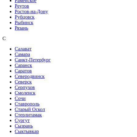
Раменское
Реутов
Ростов-на-Дону
Рубцовск
Рыбинск
Рязань
С
Салават
Самара
Санкт-Петербург
Саранск
Саратов
Северодвинск
Северск
Серпухов
Смоленск
Сочи
Ставрополь
Старый Оскол
Стерлитамак
Сургут
Сызрань
Сыктывкар