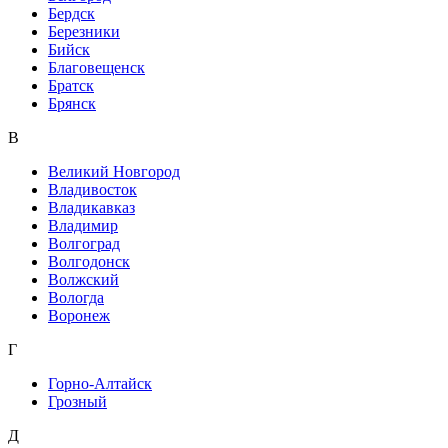
Бердск
Березники
Бийск
Благовещенск
Братск
Брянск
В
Великий Новгород
Владивосток
Владикавказ
Владимир
Волгоград
Волгодонск
Волжский
Вологда
Воронеж
Г
Горно-Алтайск
Грозный
Д