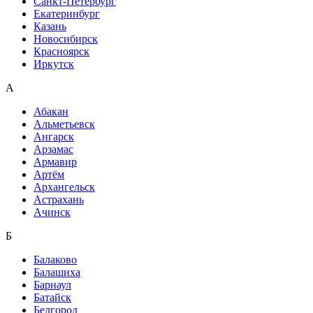
Санкт-Петербург
Екатеринбург
Казань
Новосибирск
Красноярск
Иркутск
А
Абакан
Альметьевск
Ангарск
Арзамас
Армавир
Артём
Архангельск
Астрахань
Ачинск
Б
Балаково
Балашиха
Барнаул
Батайск
Белгород