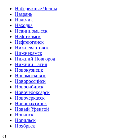
Набережные Челны
Назрань
Нальчик
Находка
Невинномысск
Нефтекамск
Нефтеюганск
Нижневартовск
Нижнекамск
Нижний Новгород
Нижний Тагил
Новокузнецк
Новомосковск
Новороссийск
Новосибирск
Новочебоксарск
Новочеркасск
Новошахтинск
Новый Уренгой
Ногинск
Норильск
Ноябрьск
О