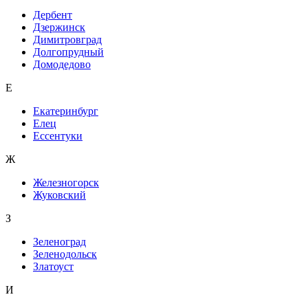
Дербент
Дзержинск
Димитровград
Долгопрудный
Домодедово
Е
Екатеринбург
Елец
Ессентуки
Ж
Железногорск
Жуковский
З
Зеленоград
Зеленодольск
Златоуст
И