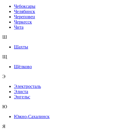
Чебоксары
Челябинск
Череповец
Черкесск
Чита
Ш
Шахты
Щ
Щёлково
Э
Электросталь
Элиста
Энгельс
Ю
Южно-Сахалинск
Я