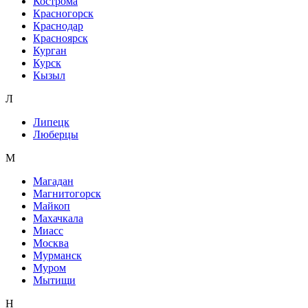
Кострома
Красногорск
Краснодар
Красноярск
Курган
Курск
Кызыл
Л
Липецк
Люберцы
М
Магадан
Магнитогорск
Майкоп
Махачкала
Миасс
Москва
Мурманск
Муром
Мытищи
Н