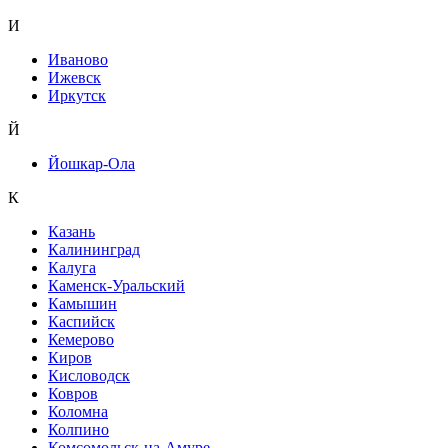
И
Иваново
Ижевск
Иркутск
Й
Йошкар-Ола
К
Казань
Калининград
Калуга
Каменск-Уральский
Камышин
Каспийск
Кемерово
Киров
Кисловодск
Ковров
Коломна
Колпино
Комсомольск-на-Амуре