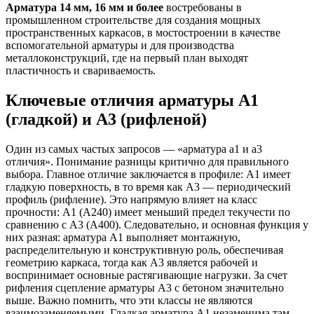
Арматура 14 мм, 16 мм и более
востребованы в
промышленном строительстве для создания мощных
пространственных каркасов, в мостостроении в качестве
вспомогательной арматуры и для производства
металлоконструкций, где на первый план выходят
пластичность и свариваемость.
Ключевые отличия арматуры А1
(гладкой) и А3 (рифленой)
Один из самых частых запросов — «арматура а1 и а3
отличия». Понимание разницы критично для правильного
выбора. Главное отличие заключается в профиле: А1 имеет
гладкую поверхность, в то время как А3 — периодический
профиль (рифление). Это напрямую влияет на класс
прочности: А1 (А240) имеет меньший предел текучести по
сравнению с А3 (А400). Следовательно, и основная функция у
них разная: арматура А1 выполняет монтажную,
распределительную и конструктивную роль, обеспечивая
геометрию каркаса, тогда как А3 является рабочей и
воспринимает основные растягивающие нагрузки. За счет
рифления сцепление арматуры А3 с бетоном значительно
выше. Важно помнить, что эти классы не являются
взаимозаменяемыми. Гладкая арматура А1 незаменима там,