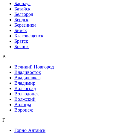
Барнаул
Батайск
Белгород
Бердск
Березники
Бийск
Благовещенск
Братск
Брянск
В
Великий Новгород
Владивосток
Владикавказ
Владимир
Волгоград
Волгодонск
Волжский
Вологда
Воронеж
Г
Горно-Алтайск