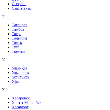
Сызрань
Сыктывкар
Т
Таганрог
Тамбов
Тверь
Тольятти
Томск
Тула
Тюмень
У
Улан-Удэ
Ульяновск
Уссурийск
Уфа
Х
Хабаровск
Ханты-Мансийск
Хасавюрт