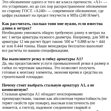
Это обозначение одного и того же класса прочности. «А1» —
это устаревшее, но до сих пор распространенное обозначение
по старому ГОСТ. «А240» — современное обозначение, где
цифра указывает на предел текучести в МПа (240 Н/мм²).
Как рассчитать, сколько тонн мне нужно, если известна
длина в метрах?
Необходимо умножить общую требуемую длину в метрах на
вес 1 метра арматуры нужного диаметра. Например, для 500 м
арматуры 12 мм расчет будет таким: 500 м * 0,888 кг/м = 444
кг или 0.444 тонны. Наши менеджеры бесплатно выполнят
все расчеты по вашим спецификациям.
Вы выполняете резку и гибку арматуры А1?
Да, мы предоставляем услуги промышленной резки в размер и
гибки по чертежам заказчика. Это позволяет получить
готовые к монтажу элементы, экономя время и средства на
строительной площадке.
Почему стоит выбрать стальную арматуру А1, а не
композитную?
Стальная арматура А1 обладает неоспоримыми
преимуществами, такими как абсолютная термостойкость (не
теряет свойств при пожаре), высокая пластичность (не
ломается, а гнется), надежное соединение сваркой и