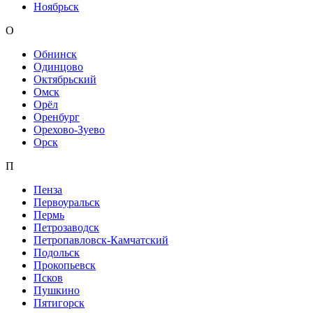
Ноябрьск
О
Обнинск
Одинцово
Октябрьский
Омск
Орёл
Оренбург
Орехово-Зуево
Орск
П
Пенза
Первоуральск
Пермь
Петрозаводск
Петропавловск-Камчатский
Подольск
Прокопьевск
Псков
Пушкино
Пятигорск