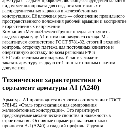
арматура с гладким профилем, являющаяся фундаментальным
видом металлопроката для создания монтажных и
распределительных каркасов в железобетонных
конструкциях. Её ключевая роль — обеспечение правильного
пространственного положения рабочей армации и восприятие
второстепенных напряжений.
Компания
«
МеталлЭлементГрупп» предлагает купить
гладкую арматуру А1 оптом напрямую со склада. Мы
гарантируем соответствие ГОСТ 5781-82, строгий входной
контроль, отсрочку платежа для постоянных клиентов и
оперативную доставку по всем регионам РФ и
СНГ собственным автопарком. У нас вы можете
заказать арматуру гладкую от 1 тонны с полным пакетом
документов.
Технические характеристики и
сортамент арматуры А1 (А240)
Арматура А1 производится в строгом соответствии с ГОСТ
5781-82 «Сталь горячекатаная для армирования
железобетонных конструкций». Это гарантирует
предсказуемые механические свойства и надежность в
строительстве. Основные параметры включают класс
прочности А-I (А240) и гладкий профиль. Изделия