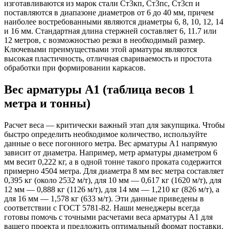
изготавливаются из марок стали Ст3кп, Ст3пс, Ст3сп и
поставляются в диапазоне диаметров от 6 до 40 мм, причем
наиболее востребованными являются диаметры 6, 8, 10, 12, 14
и 16 мм. Стандартная длина стержней составляет 6, 11.7 или
12 метров, с возможностью резки в необходимый размер.
Ключевыми преимуществами этой арматуры являются
высокая пластичность, отличная свариваемость и простота
обработки при формировании каркасов.
Вес арматуры А1 (таблица весов 1
метра и тонны)
Расчет веса — критически важный этап для закупщика. Чтобы
быстро определить необходимое количество, используйте
данные о весе погонного метра. Вес арматуры А1 напрямую
зависит от диаметра. Например, метр арматуры диаметром 6
мм весит 0,222 кг, а в одной тонне такого проката содержится
примерно 4504 метра. Для диаметра 8 мм вес метра составляет
0,395 кг (около 2532 м/т), для 10 мм — 0,617 кг (1620 м/т), для
12 мм — 0,888 кг (1126 м/т), для 14 мм — 1,210 кг (826 м/т), а
для 16 мм — 1,578 кг (633 м/т). Эти данные приведены в
соответствии с ГОСТ 5781-82. Наши менеджеры всегда
готовы помочь с точными расчетами веса арматуры А1 для
вашего проекта и предложить оптимальный формат поставки.