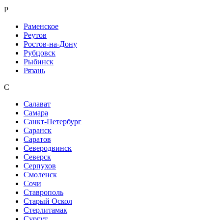
Р
Раменское
Реутов
Ростов-на-Дону
Рубцовск
Рыбинск
Рязань
С
Салават
Самара
Санкт-Петербург
Саранск
Саратов
Северодвинск
Северск
Серпухов
Смоленск
Сочи
Ставрополь
Старый Оскол
Стерлитамак
Сургут