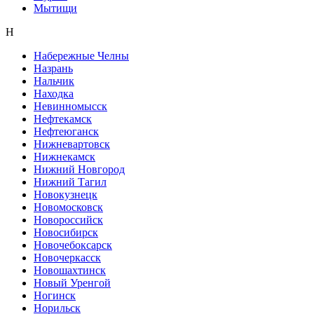
Мытищи
Н
Набережные Челны
Назрань
Нальчик
Находка
Невинномысск
Нефтекамск
Нефтеюганск
Нижневартовск
Нижнекамск
Нижний Новгород
Нижний Тагил
Новокузнецк
Новомосковск
Новороссийск
Новосибирск
Новочебоксарск
Новочеркасск
Новошахтинск
Новый Уренгой
Ногинск
Норильск