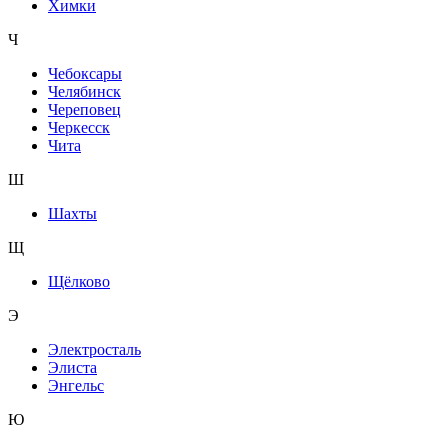
Химки
Ч
Чебоксары
Челябинск
Череповец
Черкесск
Чита
Ш
Шахты
Щ
Щёлково
Э
Электросталь
Элиста
Энгельс
Ю